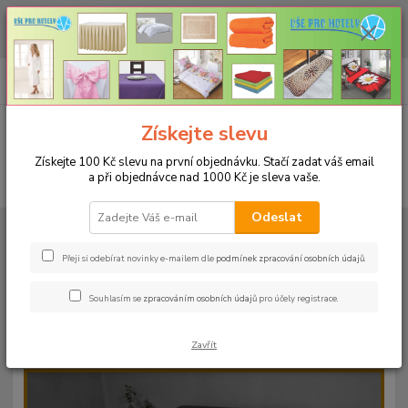
CHCETE NAKOUPIT VĚTŠÍ MNOŽSTVÍ NAŠICH PRODUKTŮ ZA LEPŠÍ
CENU? Klikněte ZDE
0
ks
+420 773 794 023
CZK
za
0 Kč
Pondělí-pátek 9-16 hodin
Menu
Získejte slevu
Získejte 100 Kč slevu na první objednávku. Stačí zadat váš email
a při objednávce nad 1000 Kč je sleva vaše.
Hledat
Odeslat
Úvod
PROSTĚRADLA
Froté prostěradla s gumou - 190g/m2 - 45 barev
Rozměr 160x200cm
Froté prostěradlo 160x200cm - 190g/m² - barva
14 světle olivová
Přeji si odebírat novinky e-mailem dle
podmínek zpracování osobních údajů
.
Froté prostěradlo 160x200cm -
Souhlasím se
zpracováním osobních údajů
pro účely registrace.
190g/m² - barva 14 světle olivová
Zavřít