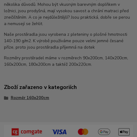
několika důvodů. Mohou být vkusným barevným doplňkem v
ložnici, jsou prodyšná, mají vysokou savost a chrání matraci před
znečištěním. A co je nejdůležitější? Jsou praktická, dobře se perou
a nemusejí se žehlit.
Naše prostěradla jsou vyrobena z pleteniny o plošné hmotnosti
140-190 g/m2. K výrobě používáme pouze velmi jemné česané
příze, proto jsou prostěradla příjemná na dotek
Rozměry prostěradel máme v rozměrech 90x200cm, 140x200cm,
160x200cm, 180x200cm a taktéž 200x220cm.
Zboží zařazeno v kategoriích
Rozměr 160x200cm