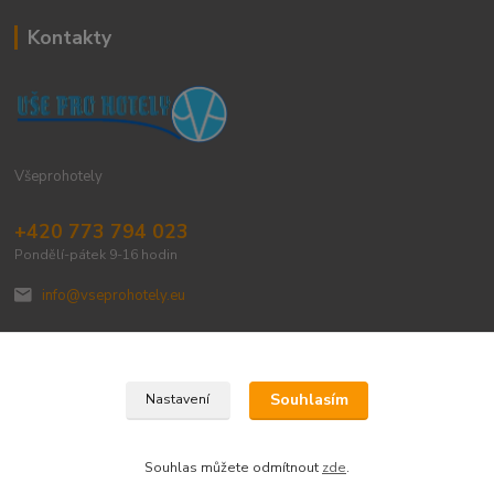
Kontakty
Všeprohotely
+420 773 794 023
Pondělí-pátek 9-16 hodin
info@vseprohotely.eu
Souhlasím
Nastavení
Upravit sběr cookies.
Souhlas můžete odmítnout
zde
.
Vytvořeno na
Eshop-rychle.cz