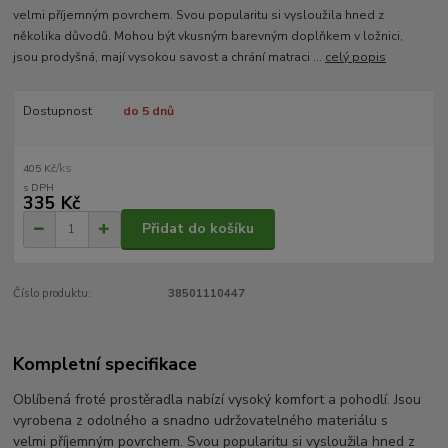
velmi příjemným povrchem. Svou popularitu si vysloužila hned z
několika důvodů. Mohou být vkusným barevným doplňkem v ložnici,
jsou prodyšná, mají vysokou savost a chrání matraci ...
celý popis
Dostupnost
do 5 dnů
/
ks
405 Kč
335 Kč
Přidat do košíku
Číslo produktu:
38501110447
Kompletní specifikace
Oblíbená froté prostěradla nabízí vysoký komfort a pohodlí. Jsou
vyrobena z odolného a snadno udržovatelného materiálu s
velmi příjemným povrchem. Svou popularitu si vysloužila hned z