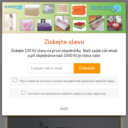
CHCETE NAKOUPIT VĚTŠÍ MNOŽSTVÍ NAŠICH PRODUKTŮ ZA LEPŠÍ
CENU? Klikněte ZDE
0
ks
+420 773 794 023
CZK
za
0 Kč
Pondělí-pátek 9-16 hodin
Menu
Získejte slevu
Získejte 100 Kč slevu na první objednávku. Stačí zadat váš email
a při objednávce nad 1000 Kč je sleva vaše.
Hledat
Odeslat
Úvod
PROSTĚRADLA
Froté prostěradla s gumou - 190g/m2 - 45 barev
Rozměr 160x200cm
Froté prostěradlo 160x200cm - 190g/m² - barva
24 červená
Přeji si odebírat novinky e-mailem dle
podmínek zpracování osobních údajů
.
Froté prostěradlo 160x200cm -
Souhlasím se
zpracováním osobních údajů
pro účely registrace.
190g/m² - barva 24 červená
Zavřít