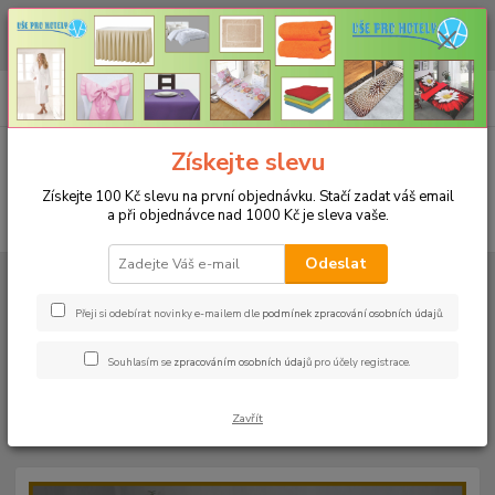
CHCETE NAKOUPIT VĚTŠÍ MNOŽSTVÍ NAŠICH PRODUKTŮ ZA LEPŠÍ
CENU? Klikněte ZDE
0
ks
+420 773 794 023
CZK
za
0 Kč
Pondělí-pátek 9-16 hodin
Menu
Získejte slevu
Získejte 100 Kč slevu na první objednávku. Stačí zadat váš email
a při objednávce nad 1000 Kč je sleva vaše.
Hledat
Odeslat
Úvod
PROSTĚRADLA
Froté prostěradla s gumou - 190g/m2 - 45 barev
Rozměr 160x200cm
Froté prostěradlo 160x200cm - 190g/m² - barva
29 královská modrá
Přeji si odebírat novinky e-mailem dle
podmínek zpracování osobních údajů
.
Froté prostěradlo 160x200cm -
Souhlasím se
zpracováním osobních údajů
pro účely registrace.
190g/m² - barva 29 královská
Zavřít
modrá