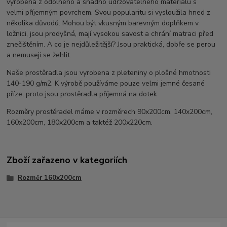
vyrobena z odolného a snadno udržovatelného materiálu s
velmi příjemným povrchem. Svou popularitu si vysloužila hned z
několika důvodů. Mohou být vkusným barevným doplňkem v
ložnici, jsou prodyšná, mají vysokou savost a chrání matraci před
znečištěním. A co je nejdůležitější? Jsou praktická, dobře se perou
a nemusejí se žehlit.
Naše prostěradla jsou vyrobena z pleteniny o plošné hmotnosti
140-190 g/m2. K výrobě používáme pouze velmi jemné česané
příze, proto jsou prostěradla příjemná na dotek
Rozměry prostěradel máme v rozměrech 90x200cm, 140x200cm,
160x200cm, 180x200cm a taktéž 200x220cm.
Zboží zařazeno v kategoriích
Rozměr 160x200cm