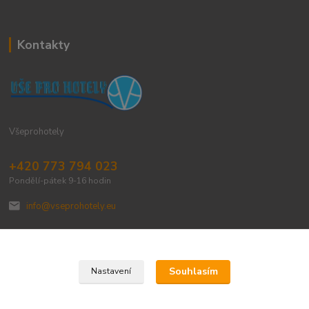
Kontakty
Všeprohotely
+420 773 794 023
Pondělí-pátek 9-16 hodin
info@vseprohotely.eu
Souhlasím
Nastavení
Upravit sběr cookies.