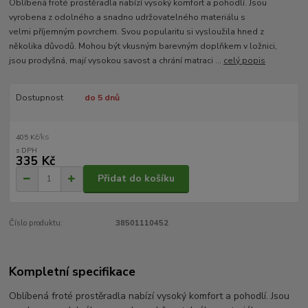
Oblíbená froté prostěradla nabízí vysoký komfort a pohodlí. Jsou
vyrobena z odolného a snadno udržovatelného materiálu s
velmi příjemným povrchem. Svou popularitu si vysloužila hned z
několika důvodů. Mohou být vkusným barevným doplňkem v ložnici,
jsou prodyšná, mají vysokou savost a chrání matraci ...
celý popis
Dostupnost
do 5 dnů
/
ks
405 Kč
335 Kč
Přidat do košíku
Číslo produktu:
38501110452
Kompletní specifikace
Oblíbená froté prostěradla nabízí vysoký komfort a pohodlí. Jsou