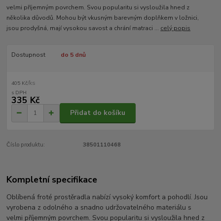
velmi příjemným povrchem. Svou popularitu si vysloužila hned z
několika důvodů. Mohou být vkusným barevným doplňkem v ložnici,
jsou prodyšná, mají vysokou savost a chrání matraci ...
celý popis
Dostupnost
do 5 dnů
/
ks
405 Kč
335 Kč
Přidat do košíku
Číslo produktu:
38501110468
Kompletní specifikace
Oblíbená froté prostěradla nabízí vysoký komfort a pohodlí. Jsou
vyrobena z odolného a snadno udržovatelného materiálu s
velmi příjemným povrchem. Svou popularitu si vysloužila hned z