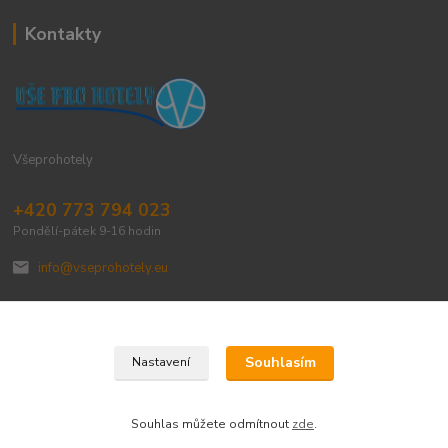
Kontakty
Všeprohotely
+420 773 794 023
Pondělí-pátek 9-16 hodin
info@vseprohotely.eu
Souhlasím
Nastavení
Upravit sběr cookies.
Souhlas můžete odmítnout
zde
.
Vytvořeno na
Eshop-rychle.cz