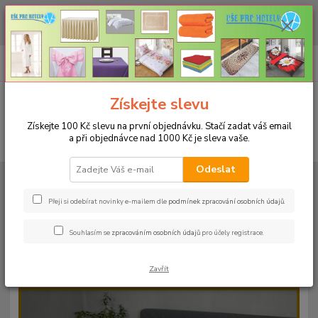
CHCETE NAKOUPIT VĚTŠÍ MNOŽSTVÍ NAŠICH PRODUKTŮ ZA LEPŠÍ
CENU? Klikněte ZDE
0
ks
+420 773 794 023
CZK
za
0 Kč
Pondělí-pátek 9-16 hodin
Menu
Získejte slevu
Získejte 100 Kč slevu na první objednávku. Stačí zadat váš email
a při objednávce nad 1000 Kč je sleva vaše.
Hledat
Odeslat
Úvod
PROSTĚRADLA
Froté prostěradla s gumou - 190g/m2 - 45 barev
Rozměr 160x200cm
Froté prostěradlo 160x200cm - 190g/m² - barva
70 antracit
Přeji si odebírat novinky e-mailem dle
podmínek zpracování osobních údajů
.
Froté prostěradlo 160x200cm -
Souhlasím se
zpracováním osobních údajů
pro účely registrace.
190g/m² - barva 70 antracit
Zavřít