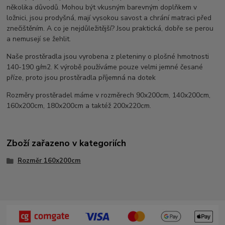
několika důvodů. Mohou být vkusným barevným doplňkem v
ložnici, jsou prodyšná, mají vysokou savost a chrání matraci před
znečištěním. A co je nejdůležitější? Jsou praktická, dobře se perou
a nemusejí se žehlit.
Naše prostěradla jsou vyrobena z pleteniny o plošné hmotnosti
140-190 g/m2. K výrobě používáme pouze velmi jemné česané
příze, proto jsou prostěradla příjemná na dotek
Rozměry prostěradel máme v rozměrech 90x200cm, 140x200cm,
160x200cm, 180x200cm a taktéž 200x220cm.
Zboží zařazeno v kategoriích
Rozměr 160x200cm