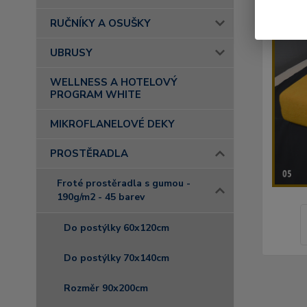
RUČNÍKY A OSUŠKY
UBRUSY
WELLNESS A HOTELOVÝ
PROGRAM WHITE
MIKROFLANELOVÉ DEKY
PROSTĚRADLA
Froté prostěradla s gumou -
190g/m2 - 45 barev
Do postýlky 60x120cm
Do postýlky 70x140cm
Rozměr 90x200cm