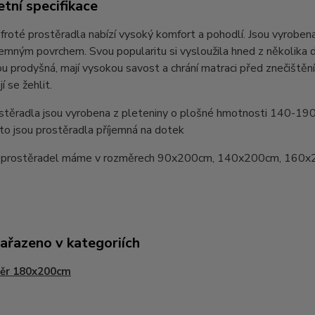
tní specifikace
froté prostěradla nabízí vysoký komfort a pohodlí. Jsou vyrobe
íjemným povrchem. Svou popularitu si vysloužila hned z několi
jsou prodyšná, mají vysokou savost a chrání matraci před znečištěn
í se žehlit.
stěradla jsou vyrobena z pleteniny o plošné hmotnosti 140-19
oto jsou prostěradla příjemná na dotek
 prostěradel máme v rozměrech 90x200cm, 140x200cm, 160x
zařazeno v kategoriích
ěr 180x200cm