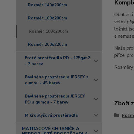
Komple
Rozměr 140x200cm
Oblíbená 
Rozměr 160x200cm
velmi př
ložnici, 
Rozměr 180x200cm
a nemusej
Rozměr 200x220cm
Naše pro
příze, pr
Froté prostěradla PD - 175g/m2
- 7 barev
Rozměry
Bavlněné prostěradla JERSEY s
gumou - 45 barev
Bavlněné prostěradla JERSEY
Zboží 
PD s gumou - 7 barev
Rozm
Mikroplyšová prostěradla
MATRACOVÉ CHRÁNIČE A