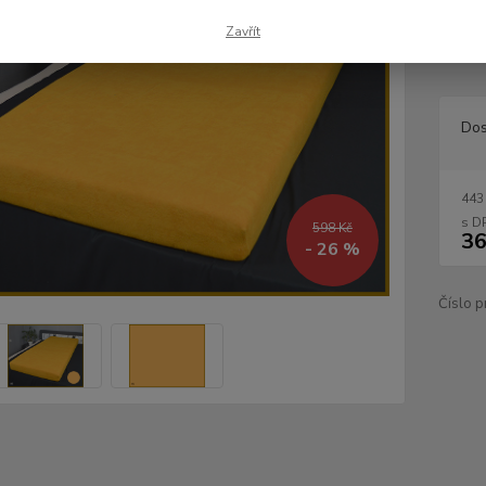
velmi 
několi
Zavřít
jsou pr
Dos
443
598 Kč
36
- 26 %
Číslo p