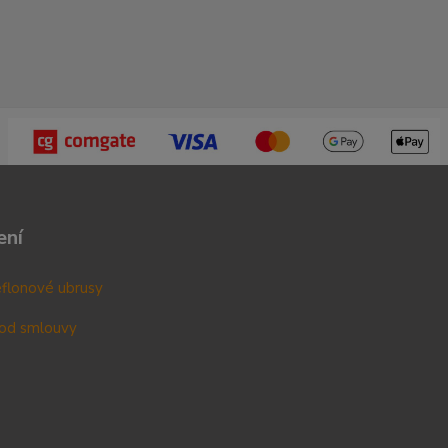
ení
teflonové ubrusy
od smlouvy