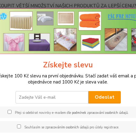
OUPIT VĚTŠÍ MNOŽSTVÍ NAŠICH PRODUKTŮ ZA LEPŠÍ CENU? K
Kontakty
Nevíte
Hledat
+420
Ponděl
Získejte slevu
PROSTĚRADLA
Froté prostěradla s gumou - 190g/m2 - 45 barev
R
větle oranžová
ískejte 100 Kč slevu na první objednávku. Stačí zadat váš email a p
objednávce nad 1000 Kč je sleva vaše.
é prostěradlo 180x200cm - 190g
žová
Odeslat
Spec
Přeji si odebírat novinky e-mailem dle
podmínek zpracování osobních údajů
.
Oblíbe
Souhlasím se
zpracováním osobních údajů
pro účely registrace.
vyrobe