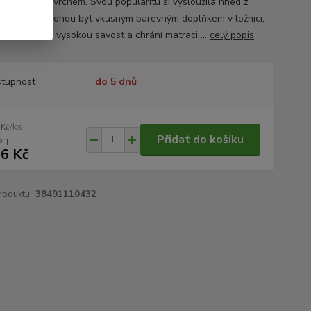
příjemným povrchem. Svou popularitu si vysloužila hned z
ka důvodů. Mohou být vkusným barevným doplňkem v ložnici,
odyšná, mají vysokou savost a chrání matraci ...
celý popis
tupnost
do 5 dnů
/
ks
 Kč
Přidat do košíku
6 Kč
roduktu:
38491110432