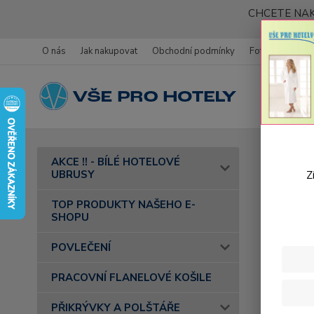
CHCETE NAK
O nás
Jak nakupovat
Obchodní podmínky
Fotogalerie
Úvod
AKCE !! - BÍLÉ HOTELOVÉ
barva 05 s
UBRUSY
Z
Frot
TOP PRODUKTY NAŠEHO E-
SHOPU
oran
POVLEČENÍ
PRACOVNÍ FLANELOVÉ KOŠILE
PŘIKRÝVKY A POLŠTÁŘE