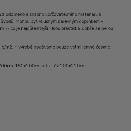
na z odolného a snadno udržovatelného materiálu s
ka důvodů. Mohou být vkusným barevným doplňkem v
ím. A co je nejdůležitější? Jsou praktická, dobře se perou
0 g/m2. K výrobě používáme pouze velmi jemné česané
200cm, 180x200cm a taktéž 200x220cm.