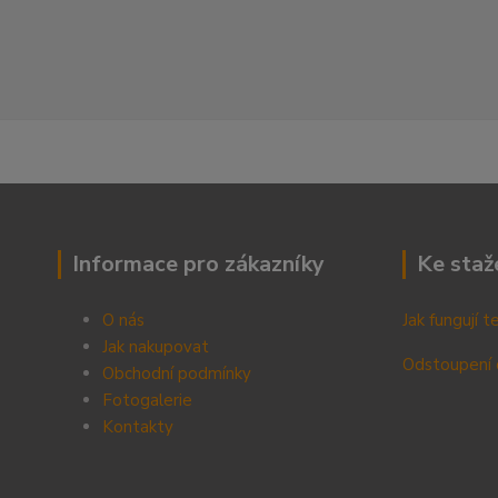
Informace pro zákazníky
Ke staž
O nás
Jak fungují 
Jak nakupovat
Odstoupení 
Obchodní podmínky
Fotogalerie
Kontak
ty