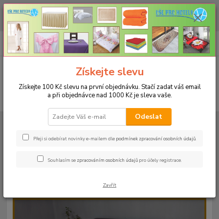
CHCETE NAKOUPIT VĚTŠÍ MNOŽSTVÍ NAŠICH PRODUKTŮ ZA LEPŠÍ
CENU? Klikněte ZDE
0
ks
+420 773 794 023
CZK
za
0 Kč
Pondělí-pátek 9-16 hodin
Menu
Získejte slevu
Získejte 100 Kč slevu na první objednávku. Stačí zadat váš email
a při objednávce nad 1000 Kč je sleva vaše.
Hledat
Odeslat
Úvod
PROSTĚRADLA
Froté prostěradla s gumou - 190g/m2 - 45 barev
Rozměr 180x200cm
Froté prostěradlo 180x200cm - 190g/m² - barva
06 meruňková
Přeji si odebírat novinky e-mailem dle
podmínek zpracování osobních údajů
.
Froté prostěradlo 180x200cm -
Souhlasím se
zpracováním osobních údajů
pro účely registrace.
190g/m² - barva 06 meruňková
Zavřít