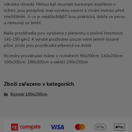
několika důvodů. Mohou být vkusným barevným doplňkem v
ložnici, jsou prodyšná, mají vysokou savost a chrání matraci před
znečištěním. A co je nejdůležitější? Jsou praktická, dobře se perou
a nemusejí se žehlit.
Naše prostěradla jsou vyrobena z pleteniny o plošné hmotnosti
140-190 g/m2. K výrobě používáme pouze velmi jemné česané
příze, proto jsou prostěradla příjemná na dotek
Rozměry prostěradel máme v rozměrech 90x200cm, 140x200cm,
160x200cm, 180x200cm a taktéž 200x220cm.
Zboží zařazeno v kategoriích
Rozměr 180x200cm