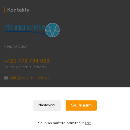
Kontakty
Všeprohotely
+420 773 794 023
Pondělí-pátek 9-16 hodin
info@vseprohotely.eu
Souhlasím
Nastavení
Upravit sběr cookies.
Souhlas můžete odmítnout
zde
.
Vytvořeno na
Eshop-rychle.cz