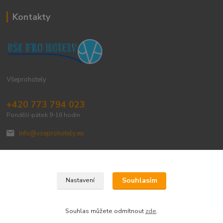
Kontakty
Všeprohotely
+420 773 794 023
Pondělí-pátek 9-16 hodin
info@vseprohotely.eu
Souhlasím
Nastavení
Upravit sběr cookies.
Souhlas můžete odmítnout
zde
.
Vytvořeno na
Eshop-rychle.cz