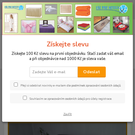
CHCETE NAKOUPIT VĚTŠÍ MNOŽSTVÍ NAŠICH PRODUKTŮ ZA LEPŠÍ
CENU? Klikněte ZDE
0
ks
+420 773 794 023
CZK
za
0 Kč
Pondělí-pátek 9-16 hodin
Menu
Získejte slevu
Získejte 100 Kč slevu na první objednávku. Stačí zadat váš email
a při objednávce nad 1000 Kč je sleva vaše.
Hledat
Odeslat
Úvod
PROSTĚRADLA
Froté prostěradla s gumou - 190g/m2 - 45 barev
Rozměr 180x200cm
Froté prostěradlo 180x200cm - 190g/m² - barva
15 tmavě zelená
Přeji si odebírat novinky e-mailem dle
podmínek zpracování osobních údajů
.
Froté prostěradlo 180x200cm -
Souhlasím se
zpracováním osobních údajů
pro účely registrace.
190g/m² - barva 15 tmavě zelená
Zavřít