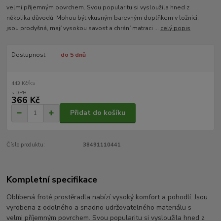
velmi příjemným povrchem. Svou popularitu si vysloužila hned z
několika důvodů. Mohou být vkusným barevným doplňkem v ložnici,
jsou prodyšná, mají vysokou savost a chrání matraci ...
celý popis
Dostupnost
do 5 dnů
/
ks
443 Kč
366 Kč
Přidat do košíku
Číslo produktu:
38491110441
Kompletní specifikace
Oblíbená froté prostěradla nabízí vysoký komfort a pohodlí. Jsou
vyrobena z odolného a snadno udržovatelného materiálu s
velmi příjemným povrchem. Svou popularitu si vysloužila hned z