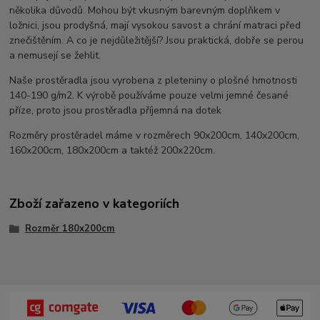
několika důvodů. Mohou být vkusným barevným doplňkem v
ložnici, jsou prodyšná, mají vysokou savost a chrání matraci před
znečištěním. A co je nejdůležitější? Jsou praktická, dobře se perou
a nemusejí se žehlit.
Naše prostěradla jsou vyrobena z pleteniny o plošné hmotnosti
140-190 g/m2. K výrobě používáme pouze velmi jemné česané
příze, proto jsou prostěradla příjemná na dotek
Rozměry prostěradel máme v rozměrech 90x200cm, 140x200cm,
160x200cm, 180x200cm a taktéž 200x220cm.
Zboží zařazeno v kategoriích
Rozměr 180x200cm