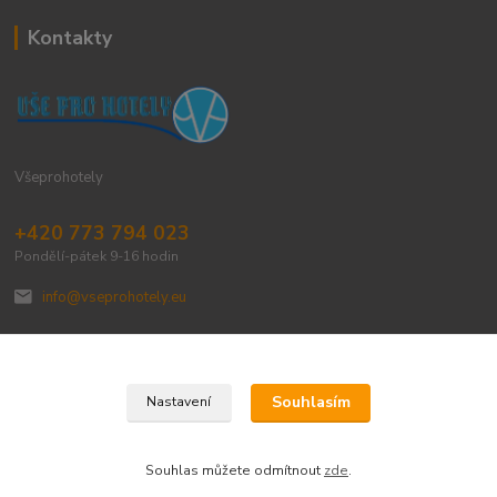
Kontakty
Všeprohotely
+420 773 794 023
Pondělí-pátek 9-16 hodin
info@vseprohotely.eu
Souhlasím
Nastavení
Upravit sběr cookies.
Souhlas můžete odmítnout
zde
.
Vytvořeno na
Eshop-rychle.cz