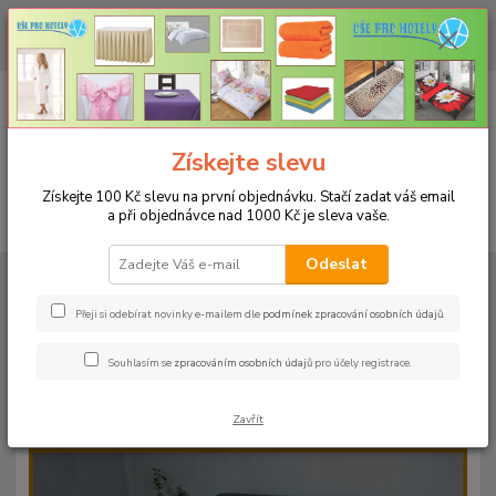
CHCETE NAKOUPIT VĚTŠÍ MNOŽSTVÍ NAŠICH PRODUKTŮ ZA LEPŠÍ
CENU? Klikněte ZDE
0
ks
+420 773 794 023
CZK
za
0 Kč
Pondělí-pátek 9-16 hodin
Menu
Získejte slevu
Získejte 100 Kč slevu na první objednávku. Stačí zadat váš email
a při objednávce nad 1000 Kč je sleva vaše.
Hledat
Odeslat
Úvod
PROSTĚRADLA
Froté prostěradla s gumou - 190g/m2 - 45 barev
Rozměr 180x200cm
Froté prostěradlo 180x200cm - 190g/m² - barva
21 růžová
Přeji si odebírat novinky e-mailem dle
podmínek zpracování osobních údajů
.
Froté prostěradlo 180x200cm -
Souhlasím se
zpracováním osobních údajů
pro účely registrace.
190g/m² - barva 21 růžová
Zavřít