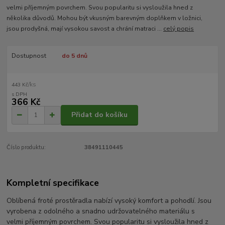
velmi příjemným povrchem. Svou popularitu si vysloužila hned z
několika důvodů. Mohou být vkusným barevným doplňkem v ložnici,
jsou prodyšná, mají vysokou savost a chrání matraci ...
celý popis
Dostupnost
do 5 dnů
/
ks
443 Kč
366 Kč
Přidat do košíku
Číslo produktu:
38491110445
Kompletní specifikace
Oblíbená froté prostěradla nabízí vysoký komfort a pohodlí. Jsou
vyrobena z odolného a snadno udržovatelného materiálu s
velmi příjemným povrchem. Svou popularitu si vysloužila hned z