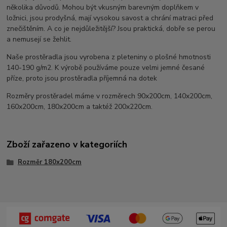
několika důvodů. Mohou být vkusným barevným doplňkem v
ložnici, jsou prodyšná, mají vysokou savost a chrání matraci před
znečištěním. A co je nejdůležitější? Jsou praktická, dobře se perou
a nemusejí se žehlit.
Naše prostěradla jsou vyrobena z pleteniny o plošné hmotnosti
140-190 g/m2. K výrobě používáme pouze velmi jemné česané
příze, proto jsou prostěradla příjemná na dotek
Rozměry prostěradel máme v rozměrech 90x200cm, 140x200cm,
160x200cm, 180x200cm a taktéž 200x220cm.
Zboží zařazeno v kategoriích
Rozměr 180x200cm