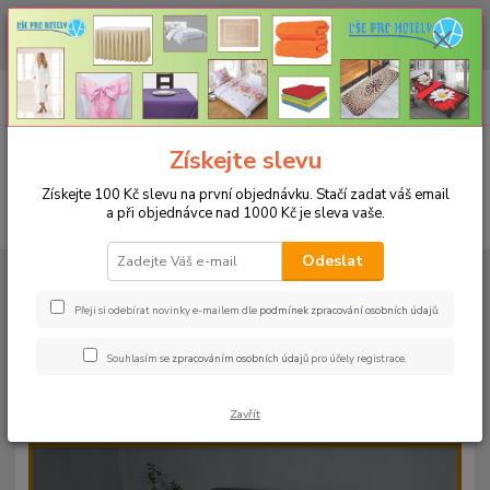
CHCETE NAKOUPIT VĚTŠÍ MNOŽSTVÍ NAŠICH PRODUKTŮ ZA LEPŠÍ
CENU? Klikněte ZDE
0
ks
+420 773 794 023
CZK
za
0 Kč
Pondělí-pátek 9-16 hodin
Menu
Získejte slevu
Získejte 100 Kč slevu na první objednávku. Stačí zadat váš email
a při objednávce nad 1000 Kč je sleva vaše.
Hledat
Odeslat
Úvod
PROSTĚRADLA
Froté prostěradla s gumou - 190g/m2 - 45 barev
Rozměr 180x200cm
Froté prostěradlo 180x200cm - 190g/m² - barva
38 jeans
Přeji si odebírat novinky e-mailem dle
podmínek zpracování osobních údajů
.
Froté prostěradlo 180x200cm -
Souhlasím se
zpracováním osobních údajů
pro účely registrace.
190g/m² - barva 38 jeans
Zavřít