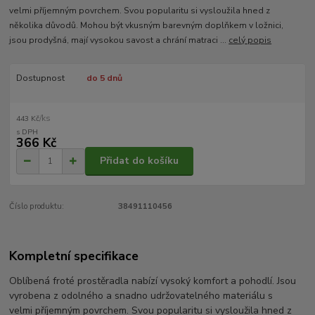
velmi příjemným povrchem. Svou popularitu si vysloužila hned z
několika důvodů. Mohou být vkusným barevným doplňkem v ložnici,
jsou prodyšná, mají vysokou savost a chrání matraci ...
celý popis
Dostupnost
do 5 dnů
/
ks
443 Kč
366 Kč
Přidat do košíku
Číslo produktu:
38491110456
Kompletní specifikace
Oblíbená froté prostěradla nabízí vysoký komfort a pohodlí. Jsou
vyrobena z odolného a snadno udržovatelného materiálu s
velmi příjemným povrchem. Svou popularitu si vysloužila hned z