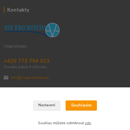
Kontakty
Všeprohotely
+420 773 794 023
Pondělí-pátek 9-16 hodin
info@vseprohotely.eu
Souhlasím
Nastavení
Upravit sběr cookies.
Souhlas můžete odmítnout
zde
.
Vytvořeno na
Eshop-rychle.cz