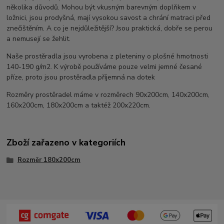
několika důvodů. Mohou být vkusným barevným doplňkem v
ložnici, jsou prodyšná, mají vysokou savost a chrání matraci před
znečištěním. A co je nejdůležitější? Jsou praktická, dobře se perou
a nemusejí se žehlit.
Naše prostěradla jsou vyrobena z pleteniny o plošné hmotnosti
140-190 g/m2. K výrobě používáme pouze velmi jemné česané
příze, proto jsou prostěradla příjemná na dotek
Rozměry prostěradel máme v rozměrech 90x200cm, 140x200cm,
160x200cm, 180x200cm a taktéž 200x220cm.
Zboží zařazeno v kategoriích
Rozměr 180x200cm