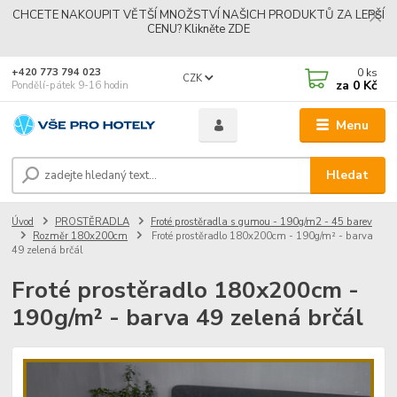
CHCETE NAKOUPIT VĚTŠÍ MNOŽSTVÍ NAŠICH PRODUKTŮ ZA LEPŠÍ
CENU? Klikněte ZDE
0
ks
+420 773 794 023
CZK
za
0 Kč
Pondělí-pátek 9-16 hodin
Menu
Hledat
Úvod
PROSTĚRADLA
Froté prostěradla s gumou - 190g/m2 - 45 barev
Rozměr 180x200cm
Froté prostěradlo 180x200cm - 190g/m² - barva
49 zelená brčál
Froté prostěradlo 180x200cm -
190g/m² - barva 49 zelená brčál