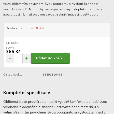
velmi příjemným povrchem. Svou popularitu si vysloužila hned z
několika důvodů. Mohou být vkusným barevným doplňkem v ložnici,
jsou prodyšná, mají vysokou savost a chrání matraci ...
celý popis
Dostupnost
do 5 dnů
/
ks
443 Kč
366 Kč
Přidat do košíku
Číslo produktu:
38491110461
Kompletní specifikace
Oblíbená froté prostěradla nabízí vysoký komfort a pohodlí. Jsou
vyrobena z odolného a snadno udržovatelného materiálu s
velmi příjemným povrchem. Svou popularitu si vysloužila hned z