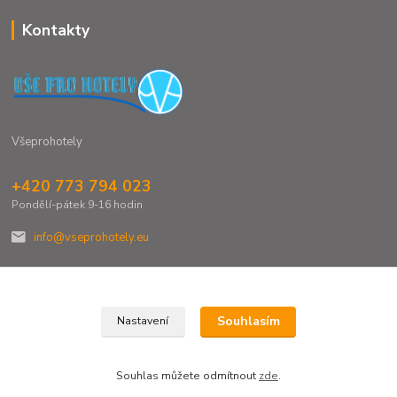
Kontakty
Všeprohotely
+420 773 794 023
Pondělí-pátek 9-16 hodin
info@vseprohotely.eu
Souhlasím
Nastavení
Upravit sběr cookies.
Souhlas můžete odmítnout
zde
.
Vytvořeno na
Eshop-rychle.cz