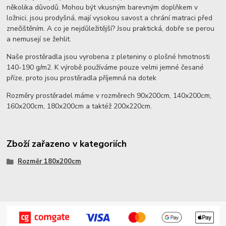
několika důvodů. Mohou být vkusným barevným doplňkem v
ložnici, jsou prodyšná, mají vysokou savost a chrání matraci před
znečištěním. A co je nejdůležitější? Jsou praktická, dobře se perou
a nemusejí se žehlit.
Naše prostěradla jsou vyrobena z pleteniny o plošné hmotnosti
140-190 g/m2. K výrobě používáme pouze velmi jemné česané
příze, proto jsou prostěradla příjemná na dotek
Rozměry prostěradel máme v rozměrech 90x200cm, 140x200cm,
160x200cm, 180x200cm a taktéž 200x220cm.
Zboží zařazeno v kategoriích
Rozměr 180x200cm