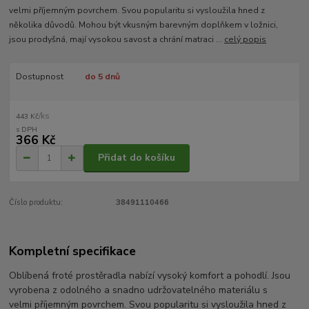
velmi příjemným povrchem. Svou popularitu si vysloužila hned z
několika důvodů. Mohou být vkusným barevným doplňkem v ložnici,
jsou prodyšná, mají vysokou savost a chrání matraci ...
celý popis
Dostupnost
do 5 dnů
/
ks
443 Kč
366 Kč
Přidat do košíku
Číslo produktu:
38491110466
Kompletní specifikace
Oblíbená froté prostěradla nabízí vysoký komfort a pohodlí. Jsou
vyrobena z odolného a snadno udržovatelného materiálu s
velmi příjemným povrchem. Svou popularitu si vysloužila hned z