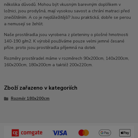
několika důvodů. Mohou být vkusným barevným doplňkem v
ložnici, jsou prodyšná, mají vysokou savost a chrání matraci před
znečištěním. A co je nejdůležitější? Jsou praktická, dobře se perou
a nemusejí se žehlit.
Naše prostěradla jsou vyrobena z pleteniny o plošné hmotnosti
140-190 g/m2. K výrobě používáme pouze velmi jemné česané
příze, proto jsou prostěradla příjemná na dotek
Rozměry prostěradel máme v rozměrech 90x200cm, 140x200cm,
160x200cm, 180x200cm a taktéž 200x220cm.
Zboží zařazeno v kategoriích
Rozměr 180x200cm