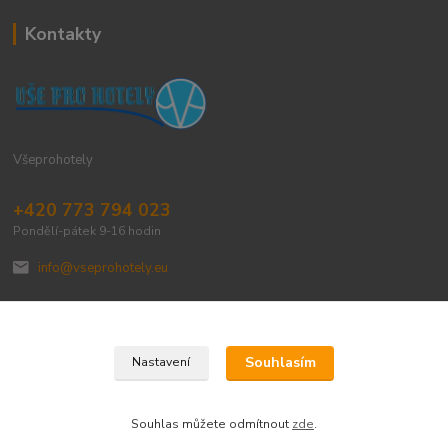
Kontakty
Všeprohotely
+420 773 794 023
Pondělí-pátek 9-16 hodin
info@vseprohotely.eu
Souhlasím
Nastavení
Upravit sběr cookies.
Souhlas můžete odmítnout
zde
.
Vytvořeno na
Eshop-rychle.cz