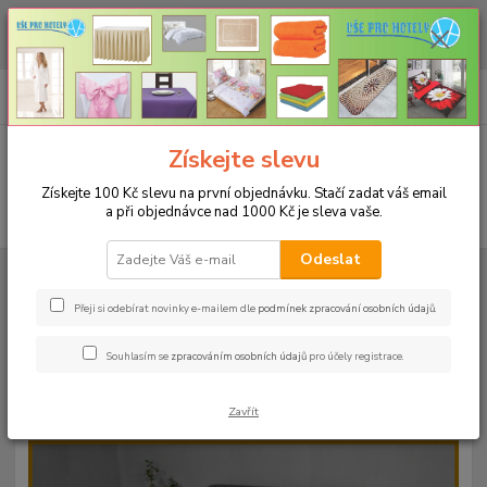
CHCETE NAKOUPIT VĚTŠÍ MNOŽSTVÍ NAŠICH PRODUKTŮ ZA LEPŠÍ
CENU? Klikněte ZDE
0
ks
+420 773 794 023
CZK
za
0 Kč
Pondělí-pátek 9-16 hodin
Menu
Získejte slevu
Získejte 100 Kč slevu na první objednávku. Stačí zadat váš email
a při objednávce nad 1000 Kč je sleva vaše.
Hledat
Odeslat
Úvod
PROSTĚRADLA
Froté prostěradla s gumou - 190g/m2 - 45 barev
Rozměr 180x200cm
Froté prostěradlo 180x200cm - 190g/m² - barva
60 šedá
Přeji si odebírat novinky e-mailem dle
podmínek zpracování osobních údajů
.
Froté prostěradlo 180x200cm -
Souhlasím se
zpracováním osobních údajů
pro účely registrace.
190g/m² - barva 60 šedá
Zavřít