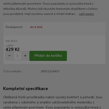
velmi příjemným povrchem. Svou popularitu si vysloužila hned z
několika důvodů. Mohou být vkusným barevným doplňkem v ložnici,
jsou prodyšná, mají vysokou savost a chrání matraci ...
celý popis
Dostupnost
do 5 dnů
/
ks
519 Kč
429 Kč
Přidat do košíku
Číslo produktu:
38311110437
Kompletní specifikace
Oblíbená froté prostěradla nabízí vysoký komfort a pohodlí. Jsou
vyrobena z odolného a snadno udržovatelného materiálu s
velmi příjemným povrchem. Svou popularitu si vysloužila hned z