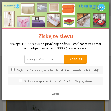
CHCETE NAKOUPIT VĚTŠÍ MNOŽSTVÍ NAŠICH PRODUKTŮ ZA LEPŠÍ
CENU? Klikněte ZDE
0
ks
+420 773 794 023
CZK
za
0 Kč
Pondělí-pátek 9-16 hodin
Menu
Získejte slevu
Získejte 100 Kč slevu na první objednávku. Stačí zadat váš email
a při objednávce nad 1000 Kč je sleva vaše.
Hledat
Odeslat
Úvod
PROSTĚRADLA
Froté prostěradla s gumou - 190g/m2 - 45 barev
Rozměr 200x220cm
Froté prostěradlo 200x220cm - 190g/m² - barva
10 tmavě béžová
Přeji si odebírat novinky e-mailem dle
podmínek zpracování osobních údajů
.
Froté prostěradlo 200x220cm -
Souhlasím se
zpracováním osobních údajů
pro účely registrace.
190g/m² - barva 10 tmavě béžová
Zavřít