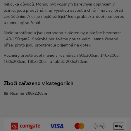
několika důvodů. Mohou být vkusným barevným doplňkem v
ložnici, jsou prodyšná, mají vysokou savost a chrání matraci před
znečištěním. A co je nejdůležitější? Jsou praktická, dobře se perou
a nemusejí se žehlit.
Naše prostěradla jsou vyrobena z pleteniny o plošné hmotnosti
140-190 g/m2. K výrobě používáme pouze velmi jemné česané
příze, proto jsou prostěradla příjemná na dotek
Rozměry prostěradel máme v rozměrech 90x200cm, 140x200cm,
160x200cm, 180x200cm a taktéž 200x220cm.
Zboží zařazeno v kategoriích
Rozměr 200x220cm