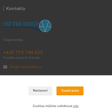
Kontakty
Všeprohotely
+420 773 794 023
Pondělí-pátek 9-16 hodin
info@vseprohotely.eu
Souhlasím
Nastavení
Upravit sběr cookies.
Souhlas můžete odmítnout
zde
.
Vytvořeno na
Eshop-rychle.cz