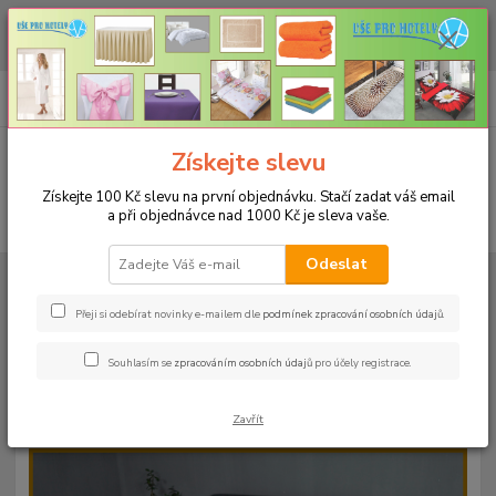
CHCETE NAKOUPIT VĚTŠÍ MNOŽSTVÍ NAŠICH PRODUKTŮ ZA LEPŠÍ
CENU? Klikněte ZDE
0
ks
+420 773 794 023
CZK
za
0 Kč
Pondělí-pátek 9-16 hodin
Menu
Získejte slevu
Získejte 100 Kč slevu na první objednávku. Stačí zadat váš email
a při objednávce nad 1000 Kč je sleva vaše.
Hledat
Odeslat
Úvod
PROSTĚRADLA
Froté prostěradla s gumou - 190g/m2 - 45 barev
Rozměr 200x220cm
Froté prostěradlo 200x220cm - 190g/m² - barva
15 tmavě zelená
Přeji si odebírat novinky e-mailem dle
podmínek zpracování osobních údajů
.
Froté prostěradlo 200x220cm -
Souhlasím se
zpracováním osobních údajů
pro účely registrace.
190g/m² - barva 15 tmavě zelená
Zavřít