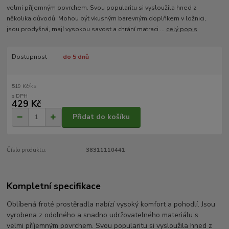
velmi příjemným povrchem. Svou popularitu si vysloužila hned z
několika důvodů. Mohou být vkusným barevným doplňkem v ložnici,
jsou prodyšná, mají vysokou savost a chrání matraci ...
celý popis
Dostupnost
do 5 dnů
/
ks
519 Kč
429 Kč
Přidat do košíku
Číslo produktu:
38311110441
Kompletní specifikace
Oblíbená froté prostěradla nabízí vysoký komfort a pohodlí. Jsou
vyrobena z odolného a snadno udržovatelného materiálu s
velmi příjemným povrchem. Svou popularitu si vysloužila hned z