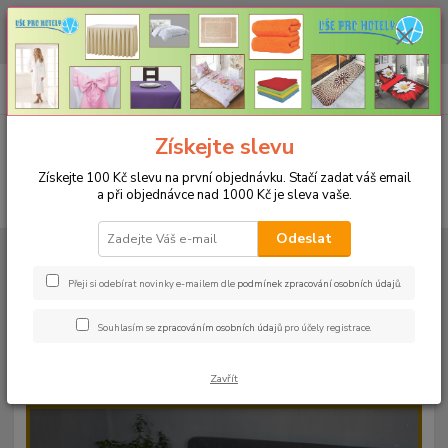
CHCETE NAKOUPIT VĚTŠÍ MNOŽSTVÍ NAŠICH PRODUKTŮ ZA LEPŠÍ
CENU? Klikněte ZDE
0
ks
+420 773 794 023
CZK
za
0 Kč
Pondělí-pátek 9-16 hodin
Menu
Získejte slevu
Získejte 100 Kč slevu na první objednávku. Stačí zadat váš email
a při objednávce nad 1000 Kč je sleva vaše.
Hledat
Odeslat
Úvod
PROSTĚRADLA
Froté prostěradla s gumou - 190g/m2 - 45 barev
Rozměr 200x220cm
Froté prostěradlo 200x220cm - 190g/m² - barva
25 oranžová
Přeji si odebírat novinky e-mailem dle
podmínek zpracování osobních údajů
.
Froté prostěradlo 200x220cm -
Souhlasím se
zpracováním osobních údajů
pro účely registrace.
190g/m² - barva 25 oranžová
Zavřít