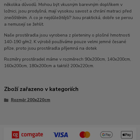
několika důvodů. Mohou být vkusným barevným doplňkem v
ložnici, jsou prodyšná, mají vysokou savost a chrání matraci před
znečištěním. A co je nejdůležitější? Jsou praktická, dobře se perou
a nemusejí se žehlit.
Naše prostěradla jsou vyrobena z pleteniny o plošné hmotnosti
140-190 g/m2. K výrobě používáme pouze velmi jemné česané
příze, proto jsou prostěradla příjemná na dotek
Rozměry prostěradel máme v rozměrech 90x200cm, 140x200cm,
160x200cm, 180x200cm a taktéž 200x220cm.
Zboží zařazeno v kategoriích
Rozměr 200x220cm