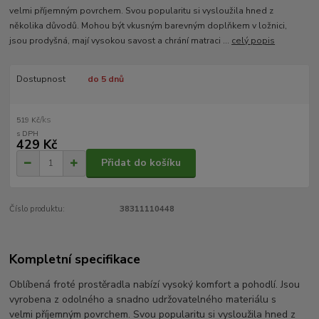
velmi příjemným povrchem. Svou popularitu si vysloužila hned z
několika důvodů. Mohou být vkusným barevným doplňkem v ložnici,
jsou prodyšná, mají vysokou savost a chrání matraci ...
celý popis
Dostupnost
do 5 dnů
/
ks
519 Kč
429 Kč
Přidat do košíku
Číslo produktu:
38311110448
Kompletní specifikace
Oblíbená froté prostěradla nabízí vysoký komfort a pohodlí. Jsou
vyrobena z odolného a snadno udržovatelného materiálu s
velmi příjemným povrchem. Svou popularitu si vysloužila hned z