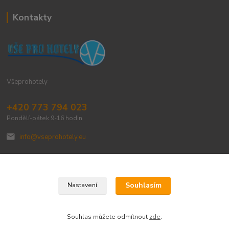
Kontakty
Všeprohotely
+420 773 794 023
Pondělí-pátek 9-16 hodin
info@vseprohotely.eu
Souhlasím
Nastavení
Upravit sběr cookies.
Souhlas můžete odmítnout
zde
.
Vytvořeno na
Eshop-rychle.cz