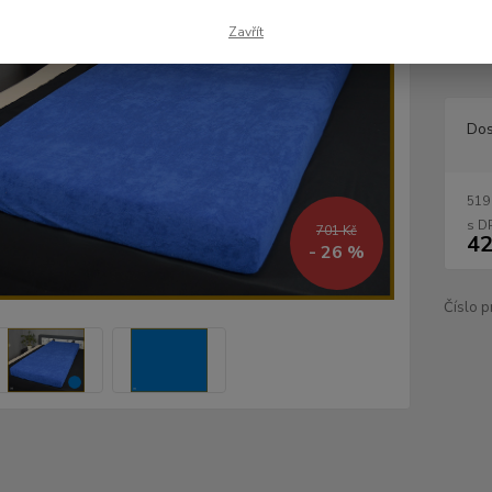
velmi 
několi
Zavřít
jsou pr
Dos
519
701 Kč
42
- 26 %
Číslo p