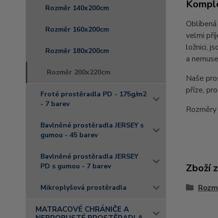
Komple
Rozměr 140x200cm
Oblíbená 
Rozměr 160x200cm
velmi př
ložnici, 
Rozměr 180x200cm
a nemusej
Rozměr 200x220cm
Naše pro
příze, pr
Froté prostěradla PD - 175g/m2
- 7 barev
Rozměry
Bavlněné prostěradla JERSEY s
gumou - 45 barev
Bavlněné prostěradla JERSEY
Zboží 
PD s gumou - 7 barev
Rozm
Mikroplyšová prostěradla
MATRACOVÉ CHRÁNIČE A