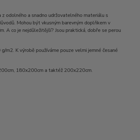
na z odolného a snadno udržovatelného materiálu s
ka důvodů. Mohou být vkusným barevným doplňkem v
ím. A co je nejdůležitější? Jsou praktická, dobře se perou
0 g/m2. K výrobě používáme pouze velmi jemné česané
200cm, 180x200cm a taktéž 200x220cm.