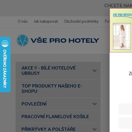
CHCETE NAK
O nás
Jak nakupovat
Obchodní podmínky
Fotogalerie
Úvod
AKCE !! - BÍLÉ HOTELOVÉ
barva 29 k
UBRUSY
Z
Frot
TOP PRODUKTY NAŠEHO E-
SHOPU
mod
POVLEČENÍ
PRACOVNÍ FLANELOVÉ KOŠILE
PŘIKRÝVKY A POLŠTÁŘE