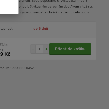
příjemným povrchem. Svou popularitu si vysloužila hned z
ka důvodů. Mohou být vkusným barevným doplňkem v ložnici,
odyšná, mají vysokou savost a chrání matraci ...
celý popis
tupnost
do 5 dnů
/
ks
 Kč
Přidat do košíku
9 Kč
roduktu:
38311110452