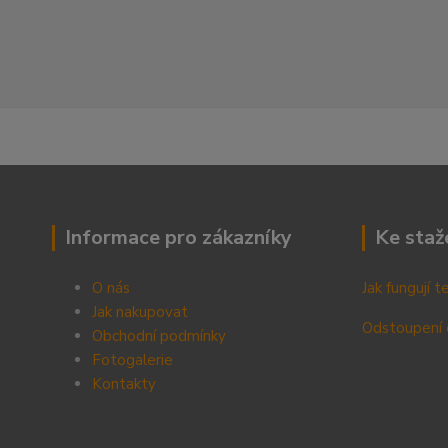
Informace pro zákazníky
Ke staž
O nás
Jak fungují 
Jak nakupovat
Odstoupení 
Obchodní podmínky
Fotogalerie
Kontak
ty