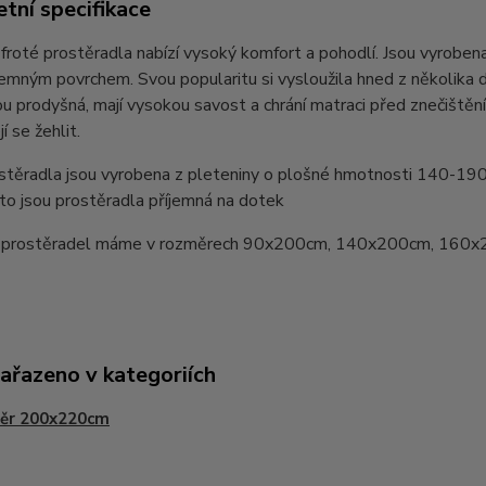
tní specifikace
froté prostěradla nabízí vysoký komfort a pohodlí. Jsou vyrobe
íjemným povrchem. Svou popularitu si vysloužila hned z několi
jsou prodyšná, mají vysokou savost a chrání matraci před znečištěn
í se žehlit.
stěradla jsou vyrobena z pleteniny o plošné hmotnosti 140-19
oto jsou prostěradla příjemná na dotek
 prostěradel máme v rozměrech 90x200cm, 140x200cm, 160x
zařazeno v kategoriích
ěr 200x220cm