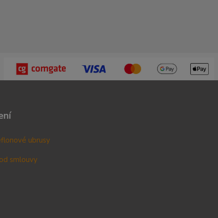
ení
teflonové ubrusy
od smlouvy