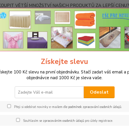
OUPIT VĚTŠÍ MNOŽSTVÍ NAŠICH PRODUKTŮ ZA LEPŠÍ CENU? K
Kontakty
Nevíte
Hledat
+420
Ponděl
Získejte slevu
PROSTĚRADLA
Froté prostěradla s gumou - 190g/m2 - 45 barev
R
rálovská modrá
ískejte 100 Kč slevu na první objednávku. Stačí zadat váš email a p
objednávce nad 1000 Kč je sleva vaše.
é prostěradlo 200x220cm - 190g
rá
Odeslat
Spec
Přeji si odebírat novinky e-mailem dle
podmínek zpracování osobních údajů
.
Oblíbe
Souhlasím se
zpracováním osobních údajů
pro účely registrace.
vyrobe