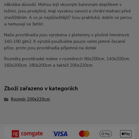
několika důvodů. Mohou být vkusným barevným doplňkem v
ložnici, jsou prodyšná, mají vysokou savost a chrání matraci před
znečištěním. A co je nejdůležitější? Jsou praktická, dobře se perou
a nemusejí se žehlit.
Naše prostěradla jsou vyrobena z pleteniny o plošné hmotnosti
140-190 g/m2. K výrobě používáme pouze velmi jemné česané
příze, proto jsou prostěradla příjemná na dotek
Rozměry prostěradel máme v rozměrech 90x200cm, 140x200cm,
160x200cm, 180x200cm a taktéž 200x220cm.
Zboží zařazeno v kategoriích
Rozměr 200x220cm