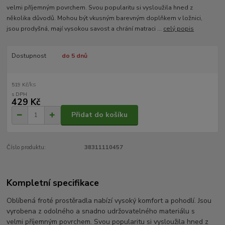
velmi příjemným povrchem. Svou popularitu si vysloužila hned z
několika důvodů. Mohou být vkusným barevným doplňkem v ložnici,
jsou prodyšná, mají vysokou savost a chrání matraci ...
celý popis
Dostupnost
do 5 dnů
/
ks
519 Kč
429 Kč
Přidat do košíku
Číslo produktu:
38311110457
Kompletní specifikace
Oblíbená froté prostěradla nabízí vysoký komfort a pohodlí. Jsou
vyrobena z odolného a snadno udržovatelného materiálu s
velmi příjemným povrchem. Svou popularitu si vysloužila hned z