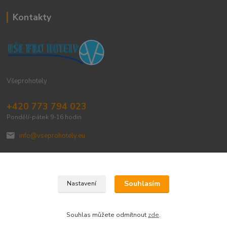
Kontakty
Všeprohotely
+420 773 794 023
Pondělí-pátek 9-16 hodin
info@vseprohotely.eu
Souhlasím
Nastavení
Upravit sběr cookies.
Souhlas můžete odmítnout
zde
.
Vytvořeno na
Eshop-rychle.cz