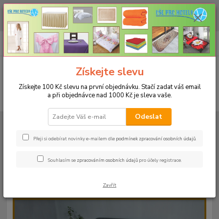
CHCETE NAKOUPIT VĚTŠÍ MNOŽSTVÍ NAŠICH PRODUKTŮ ZA LEPŠÍ
CENU? Klikněte ZDE
0
ks
+420 773 794 023
CZK
za
0 Kč
Pondělí-pátek 9-16 hodin
Menu
Získejte slevu
Získejte 100 Kč slevu na první objednávku. Stačí zadat váš email
a při objednávce nad 1000 Kč je sleva vaše.
Hledat
Odeslat
Úvod
PROSTĚRADLA
Froté prostěradla s gumou - 190g/m2 - 45 barev
Rozměr 200x220cm
Froté prostěradlo 200x220cm - 190g/m² - barva
40 terrakota
Přeji si odebírat novinky e-mailem dle
podmínek zpracování osobních údajů
.
Froté prostěradlo 200x220cm -
Souhlasím se
zpracováním osobních údajů
pro účely registrace.
190g/m² - barva 40 terrakota
Zavřít