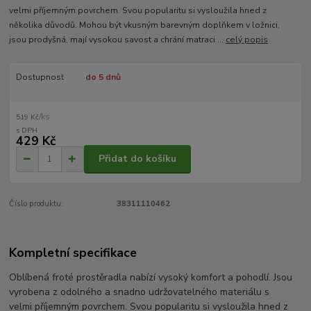
velmi příjemným povrchem. Svou popularitu si vysloužila hned z
několika důvodů. Mohou být vkusným barevným doplňkem v ložnici,
jsou prodyšná, mají vysokou savost a chrání matraci ...
celý popis
Dostupnost
do 5 dnů
/
ks
519 Kč
429 Kč
Přidat do košíku
Číslo produktu:
38311110462
Kompletní specifikace
Oblíbená froté prostěradla nabízí vysoký komfort a pohodlí. Jsou
vyrobena z odolného a snadno udržovatelného materiálu s
velmi příjemným povrchem. Svou popularitu si vysloužila hned z