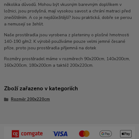
několika důvodů. Mohou být vkusným barevným doplňkem v
ložnici, jsou prodyšná, mají vysokou savost a chrání matraci před
znečištěním. A co je nejdůležitější? Jsou praktická, dobře se perou
a nemusejí se žehlit.
Naše prostěradla jsou vyrobena z pleteniny o plošné hmotnosti
140-190 g/m2. K výrobě používáme pouze velmi jemné česané
příze, proto jsou prostěradla příjemná na dotek
Rozměry prostěradel máme v rozměrech 90x200cm, 140x200cm,
160x200cm, 180x200cm a taktéž 200x220cm.
Zboží zařazeno v kategoriích
Rozměr 200x220cm