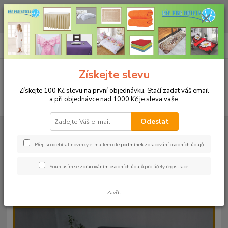
CHCETE NAKOUPIT VĚTŠÍ MNOŽSTVÍ NAŠICH PRODUKTŮ ZA LEPŠÍ
CENU? Klikněte ZDE
0
ks
+420 773 794 023
CZK
za
0 Kč
Pondělí-pátek 9-16 hodin
Menu
Získejte slevu
Získejte 100 Kč slevu na první objednávku. Stačí zadat váš email
a při objednávce nad 1000 Kč je sleva vaše.
Hledat
Odeslat
Úvod
PROSTĚRADLA
Froté prostěradla s gumou - 190g/m2 - 45 barev
Rozměr 200x220cm
Froté prostěradlo 200x220cm - 190g/m² - barva
52 mandarinka
Přeji si odebírat novinky e-mailem dle
podmínek zpracování osobních údajů
.
Froté prostěradlo 200x220cm -
Souhlasím se
zpracováním osobních údajů
pro účely registrace.
190g/m² - barva 52 mandarinka
Zavřít