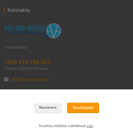
Kontakty
Všeprohotely
+420 773 794 023
Pondělí-pátek 9-16 hodin
info@vseprohotely.eu
Souhlasím
Nastavení
Upravit sběr cookies.
Souhlas můžete odmítnout
zde
.
Vytvořeno na
Eshop-rychle.cz