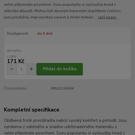
velmi příjemným povrchem. Svou popularitu si vysloužila hned z
několika důvodů. Mohou být vkusným barevným doplňkem v ložnici,
jsou prodyšná, mají vysokou savost a chrání matraci ...
celý popis
Dostupnost
do 5 dnů
/
ks
207 Kč
171 Kč
Přidat do košíku
Číslo produktu:
38521110434
Kompletní specifikace
Oblíbená froté prostěradla nabízí vysoký komfort a pohodlí. Jsou
vyrobena z odolného a snadno udržovatelného materiálu s
velmi příjemným povrchem. Svou popularitu si vysloužila hned z