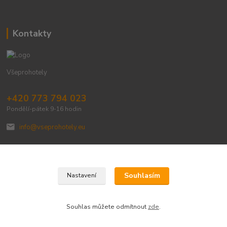
Kontakty
Všeprohotely
+420 773 794 023
Pondělí-pátek 9-16 hodin
info@vseprohotely.eu
Souhlasím
Nastavení
Upravit sběr cookies.
Souhlas můžete odmítnout
zde
.
Vytvořeno na
Eshop-rychle.cz