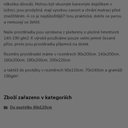
několika důvodů. Mohou být vkusným barevným doplňkem v
ložnici, jsou prodyšná, mají vysokou savost a chrání matraci před
znečištěním. A co je nejdůležitější? Jsou praktická, dobře se perou
a nemusejí se žehlit.
Naše prostěradla jsou vyrobena z pleteniny o plošné hmotnosti
140-190 g/m2. K výrobě používáme pouze velmi jemné česané
příze, proto jsou prostěradla příjemná na dotek
Rozměry prostěradel máme v rozměrech 90x200cm, 140x200cm,
160x200cm, 180x200cm, 200x220cm
a taktéž do postýlky v rozměrech 60x120cm, 70x140cm a gramáži
190g/m².
Zboží zařazeno v kategoriích
Do postýlky 60x120cm