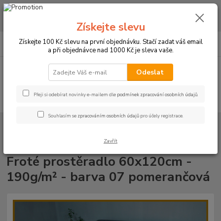
CHCETE NAKOUPIT VĚTŠÍ MNOŽSTVÍ NAŠICH PRODUKTŮ ZA LEPŠÍ
CENU? Klikněte ZDE
Získejte slevu
0
ks
+420 773 794 023
Získejte 100 Kč slevu na první objednávku. Stačí zadat váš email
CZK
za
0 Kč
Pondělí-pátek 9-16 hodin
a při objednávce nad 1000 Kč je sleva vaše.
Menu
Odeslat
Přeji si odebírat novinky e-mailem dle
podmínek zpracování osobních údajů
.
Hledat
Souhlasím se
zpracováním osobních údajů
pro účely registrace.
Úvod
PROSTĚRADLA
Froté prostěradla s gumou - 190g/m2 - 45 barev
Do postýlky 60x120cm
Froté prostěradlo 60x120cm - 190g/m² - barva
07 pomerančová
Zavřít
Froté prostěradlo 60x120cm -
190g/m² - barva 07 pomerančová