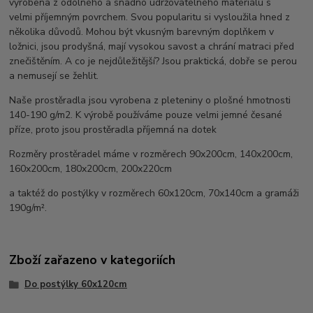
vyrobena z odolného a snadno udržovatelného materiálu s
velmi příjemným povrchem. Svou popularitu si vysloužila hned z
několika důvodů. Mohou být vkusným barevným doplňkem v
ložnici, jsou prodyšná, mají vysokou savost a chrání matraci před
znečištěním. A co je nejdůležitější? Jsou praktická, dobře se perou
a nemusejí se žehlit.
Naše prostěradla jsou vyrobena z pleteniny o plošné hmotnosti
140-190 g/m2. K výrobě používáme pouze velmi jemné česané
příze, proto jsou prostěradla příjemná na dotek
Rozměry prostěradel máme v rozměrech 90x200cm, 140x200cm,
160x200cm, 180x200cm, 200x220cm
a taktéž do postýlky v rozměrech 60x120cm, 70x140cm a gramáži
190g/m².
Zboží zařazeno v kategoriích
Do postýlky 60x120cm