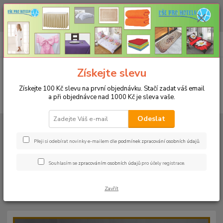
CHCETE NAKOUPIT VĚTŠÍ MNOŽSTVÍ NAŠICH PRODUKTŮ ZA LEPŠÍ
CENU? Klikněte ZDE
0
ks
+420 773 794 023
CZK
za
0 Kč
Pondělí-pátek 9-16 hodin
Menu
Získejte slevu
Získejte 100 Kč slevu na první objednávku. Stačí zadat váš email
a při objednávce nad 1000 Kč je sleva vaše.
Hledat
Odeslat
Úvod
PROSTĚRADLA
Froté prostěradla s gumou - 190g/m2 - 45 barev
Do postýlky 60x120cm
Froté prostěradlo 60x120cm - 190g/m² - barva
12 hráškově zelená
Přeji si odebírat novinky e-mailem dle
podmínek zpracování osobních údajů
.
Froté prostěradlo 60x120cm -
Souhlasím se
zpracováním osobních údajů
pro účely registrace.
190g/m² - barva 12 hráškově
Zavřít
zelená