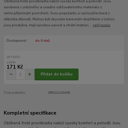
Oblíbená froté prostěradla nabízí vysoký komfort a pohodlí. Jsou
vyrobena z odolného a snadno udržovatelného materiálu s
velmi příjemným povrchem. Svou popularitu si vysloužila hned z
několika důvodů. Mohou být vkusným barevným doplňkem v ložnici,
jsou prodyšná, mají vysokou savost a chrání matraci ...
celý popis
Dostupnost
do 5 dnů
/
ks
207 Kč
171 Kč
Přidat do košíku
Číslo produktu:
38521110438
Kompletní specifikace
Oblíbená froté prostěradla nabízí vysoký komfort a pohodlí. Jsou