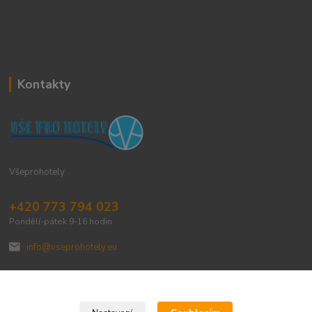
Kontakty
Všeprohotely
+420 773 794 023
Pondělí-pátek 9-16 hodin
info@vseprohotely.eu