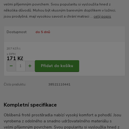
velmi příjemným povrchem. Svou popularitu si vysloužila hned z
několika důvodů. Mohou být vkusným barevným doplňkem v ložnici,
jsou prodyšná, mají vysokou savost a chrání matraci ...
celý popis
Dostupnost
do 5 dnů
/
ks
207 Kč
171 Kč
Přidat do košíku
Číslo produktu:
38521110441
Kompletní specifikace
Oblíbená froté prostěradla nabízí vysoký komfort a pohodlí. Jsou
vyrobena z odolného a snadno udržovatelného materiálu s
velmi příjemným povrchem. Svou popularitu si vysloužila hned z