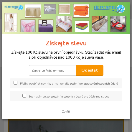
CHCETE NAKOUPIT VĚTŠÍ MNOŽSTVÍ NAŠICH PRODUKTŮ ZA LEPŠÍ
CENU? Klikněte ZDE
0
ks
+420 773 794 023
CZK
za
0 Kč
Pondělí-pátek 9-16 hodin
Menu
Získejte slevu
Získejte 100 Kč slevu na první objednávku. Stačí zadat váš email
a při objednávce nad 1000 Kč je sleva vaše.
Hledat
Odeslat
Úvod
PROSTĚRADLA
Froté prostěradla s gumou - 190g/m2 - 45 barev
Do postýlky 60x120cm
Froté prostěradlo 60x120cm - 190g/m² - barva
15 tmavě zelená
Přeji si odebírat novinky e-mailem dle
podmínek zpracování osobních údajů
.
Froté prostěradlo 60x120cm -
Souhlasím se
zpracováním osobních údajů
pro účely registrace.
190g/m² - barva 15 tmavě zelená
Zavřít