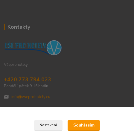
Kontakty
Všeprohotely
+420 773 794 023
Pondělí-pátek 9-16 hodin
info@vseprohotely.eu
Souhlasím
Nastavení
Upravit sběr cookies.