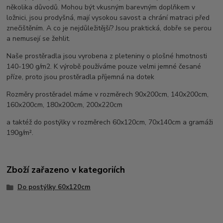
několika důvodů. Mohou být vkusným barevným doplňkem v
ložnici, jsou prodyšná, mají vysokou savost a chrání matraci před
znečištěním. A co je nejdůležitější? Jsou praktická, dobře se perou
a nemusejí se žehlit.
Naše prostěradla jsou vyrobena z pleteniny o plošné hmotnosti
140-190 g/m2. K výrobě používáme pouze velmi jemné česané
příze, proto jsou prostěradla příjemná na dotek
Rozměry prostěradel máme v rozměrech 90x200cm, 140x200cm,
160x200cm, 180x200cm, 200x220cm
a taktéž do postýlky v rozměrech 60x120cm, 70x140cm a gramáži
190g/m².
Zboží zařazeno v kategoriích
Do postýlky 60x120cm