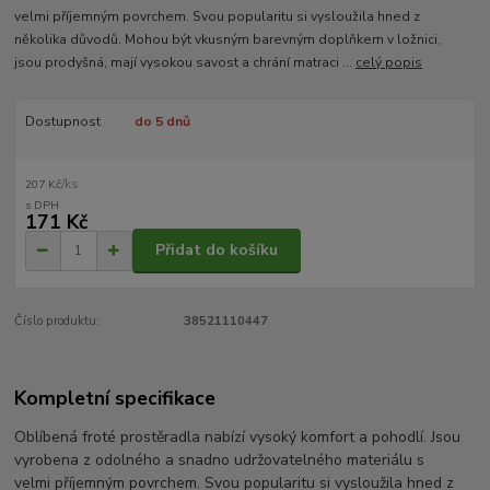
velmi příjemným povrchem. Svou popularitu si vysloužila hned z
několika důvodů. Mohou být vkusným barevným doplňkem v ložnici,
jsou prodyšná, mají vysokou savost a chrání matraci ...
celý popis
Dostupnost
do 5 dnů
/
ks
207 Kč
171 Kč
Přidat do košíku
Číslo produktu:
38521110447
Kompletní specifikace
Oblíbená froté prostěradla nabízí vysoký komfort a pohodlí. Jsou
vyrobena z odolného a snadno udržovatelného materiálu s
velmi příjemným povrchem. Svou popularitu si vysloužila hned z