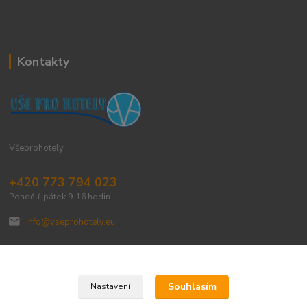
Kontakty
Všeprohotely
+420 773 794 023
Pondělí-pátek 9-16 hodin
info@vseprohotely.eu
Souhlasím
Nastavení
Upravit sběr cookies.