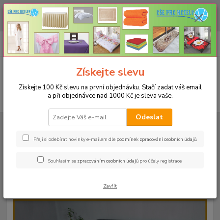
CHCETE NAKOUPIT VĚTŠÍ MNOŽSTVÍ NAŠICH PRODUKTŮ ZA LEPŠÍ
CENU? Klikněte ZDE
0
ks
+420 773 794 023
CZK
za
0 Kč
Pondělí-pátek 9-16 hodin
Menu
Získejte slevu
Získejte 100 Kč slevu na první objednávku. Stačí zadat váš email
a při objednávce nad 1000 Kč je sleva vaše.
Hledat
Odeslat
Úvod
PROSTĚRADLA
Froté prostěradla s gumou - 190g/m2 - 45 barev
Do postýlky 60x120cm
Froté prostěradlo 60x120cm - 190g/m² - barva
24 červená
Přeji si odebírat novinky e-mailem dle
podmínek zpracování osobních údajů
.
Froté prostěradlo 60x120cm -
Souhlasím se
zpracováním osobních údajů
pro účely registrace.
190g/m² - barva 24 červená
Zavřít