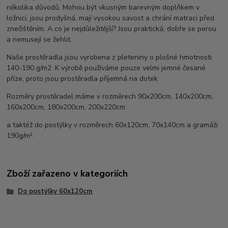
několika důvodů. Mohou být vkusným barevným doplňkem v
ložnici, jsou prodyšná, mají vysokou savost a chrání matraci před
znečištěním. A co je nejdůležitější? Jsou praktická, dobře se perou
a nemusejí se žehlit.
Naše prostěradla jsou vyrobena z pleteniny o plošné hmotnosti
140-190 g/m2. K výrobě používáme pouze velmi jemné česané
příze, proto jsou prostěradla příjemná na dotek
Rozměry prostěradel máme v rozměrech 90x200cm, 140x200cm,
160x200cm, 180x200cm, 200x220cm
a taktéž do postýlky v rozměrech 60x120cm, 70x140cm a gramáži
190g/m².
Zboží zařazeno v kategoriích
Do postýlky 60x120cm