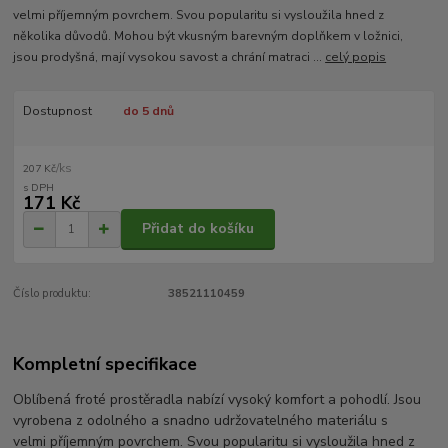
velmi příjemným povrchem. Svou popularitu si vysloužila hned z
několika důvodů. Mohou být vkusným barevným doplňkem v ložnici,
jsou prodyšná, mají vysokou savost a chrání matraci ...
celý popis
Dostupnost
do 5 dnů
/
ks
207 Kč
171 Kč
Přidat do košíku
Číslo produktu:
38521110459
Kompletní specifikace
Oblíbená froté prostěradla nabízí vysoký komfort a pohodlí. Jsou
vyrobena z odolného a snadno udržovatelného materiálu s
velmi příjemným povrchem. Svou popularitu si vysloužila hned z