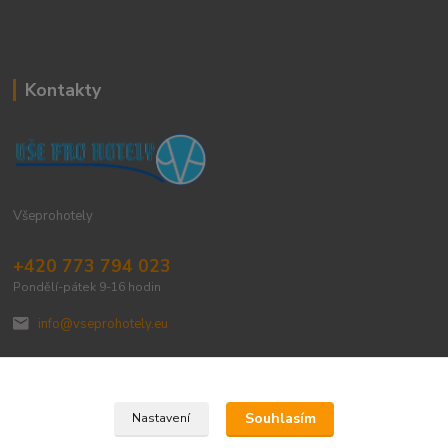
Kontakty
Všeprohotely
+420 773 794 023
Pondělí-pátek 9-16 hodin
info@vseprohotely.eu
Souhlasím
Nastavení
Upravit sběr cookies.