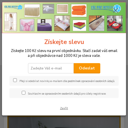
CHCETE NAKOUPIT VĚTŠÍ MNOŽSTVÍ NAŠICH PRODUKTŮ ZA LEPŠÍ
CENU? Klikněte ZDE
0
ks
+420 773 794 023
CZK
za
0 Kč
Pondělí-pátek 9-16 hodin
Menu
Získejte slevu
Získejte 100 Kč slevu na první objednávku. Stačí zadat váš email
a při objednávce nad 1000 Kč je sleva vaše.
Hledat
Odeslat
Úvod
PROSTĚRADLA
Froté prostěradla s gumou - 190g/m2 - 45 barev
Do postýlky 60x120cm
Froté prostěradlo 60x120cm - 190g/m² - barva
46 rajčatová
Přeji si odebírat novinky e-mailem dle
podmínek zpracování osobních údajů
.
Froté prostěradlo 60x120cm -
Souhlasím se
zpracováním osobních údajů
pro účely registrace.
190g/m² - barva 46 rajčatová
Zavřít