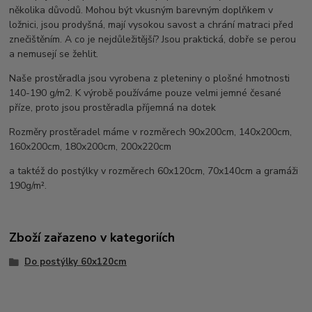
několika důvodů. Mohou být vkusným barevným doplňkem v
ložnici, jsou prodyšná, mají vysokou savost a chrání matraci před
znečištěním. A co je nejdůležitější? Jsou praktická, dobře se perou
a nemusejí se žehlit.
Naše prostěradla jsou vyrobena z pleteniny o plošné hmotnosti
140-190 g/m2. K výrobě používáme pouze velmi jemné česané
příze, proto jsou prostěradla příjemná na dotek
Rozměry prostěradel máme v rozměrech 90x200cm, 140x200cm,
160x200cm, 180x200cm, 200x220cm
a taktéž do postýlky v rozměrech 60x120cm, 70x140cm a gramáži
190g/m².
Zboží zařazeno v kategoriích
Do postýlky 60x120cm