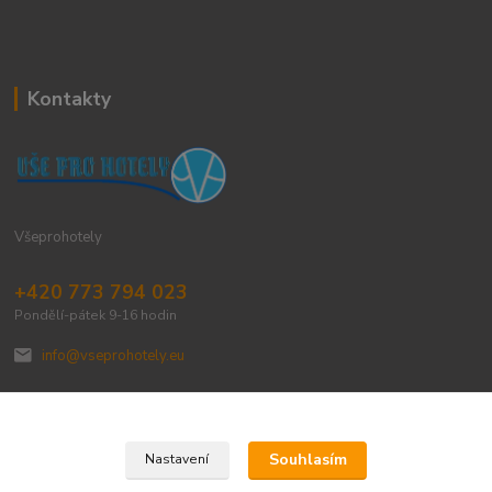
Kontakty
Všeprohotely
+420 773 794 023
Pondělí-pátek 9-16 hodin
info@vseprohotely.eu
Souhlasím
Nastavení
Upravit sběr cookies.