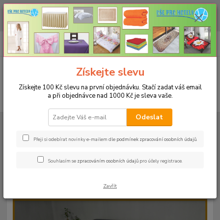
CHCETE NAKOUPIT VĚTŠÍ MNOŽSTVÍ NAŠICH PRODUKTŮ ZA LEPŠÍ
CENU? Klikněte ZDE
0
ks
+420 773 794 023
CZK
za
0 Kč
Pondělí-pátek 9-16 hodin
Menu
Získejte slevu
Získejte 100 Kč slevu na první objednávku. Stačí zadat váš email
a při objednávce nad 1000 Kč je sleva vaše.
Hledat
Odeslat
Úvod
PROSTĚRADLA
Froté prostěradla s gumou - 190g/m2 - 45 barev
Do postýlky 60x120cm
Froté prostěradlo 60x120cm - 190g/m² - barva
48 azurová
Přeji si odebírat novinky e-mailem dle
podmínek zpracování osobních údajů
.
Froté prostěradlo 60x120cm -
Souhlasím se
zpracováním osobních údajů
pro účely registrace.
190g/m² - barva 48 azurová
Zavřít