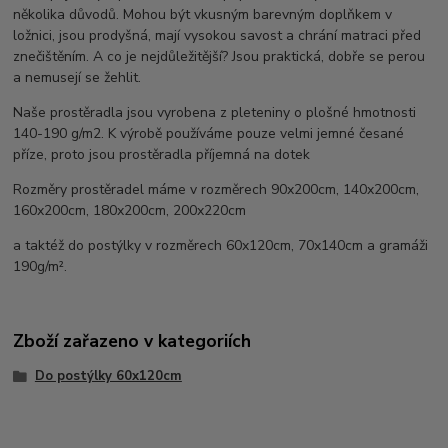
několika důvodů. Mohou být vkusným barevným doplňkem v
ložnici, jsou prodyšná, mají vysokou savost a chrání matraci před
znečištěním. A co je nejdůležitější? Jsou praktická, dobře se perou
a nemusejí se žehlit.
Naše prostěradla jsou vyrobena z pleteniny o plošné hmotnosti
140-190 g/m2. K výrobě používáme pouze velmi jemné česané
příze, proto jsou prostěradla příjemná na dotek
Rozměry prostěradel máme v rozměrech 90x200cm, 140x200cm,
160x200cm, 180x200cm, 200x220cm
a taktéž do postýlky v rozměrech 60x120cm, 70x140cm a gramáži
190g/m².
Zboží zařazeno v kategoriích
Do postýlky 60x120cm