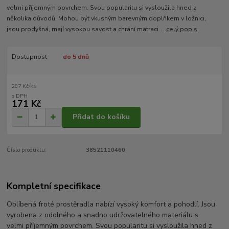
velmi příjemným povrchem. Svou popularitu si vysloužila hned z
několika důvodů. Mohou být vkusným barevným doplňkem v ložnici,
jsou prodyšná, mají vysokou savost a chrání matraci ...
celý popis
Dostupnost
do 5 dnů
/
ks
207 Kč
171 Kč
Přidat do košíku
Číslo produktu:
38521110460
Kompletní specifikace
Oblíbená froté prostěradla nabízí vysoký komfort a pohodlí. Jsou
vyrobena z odolného a snadno udržovatelného materiálu s
velmi příjemným povrchem. Svou popularitu si vysloužila hned z