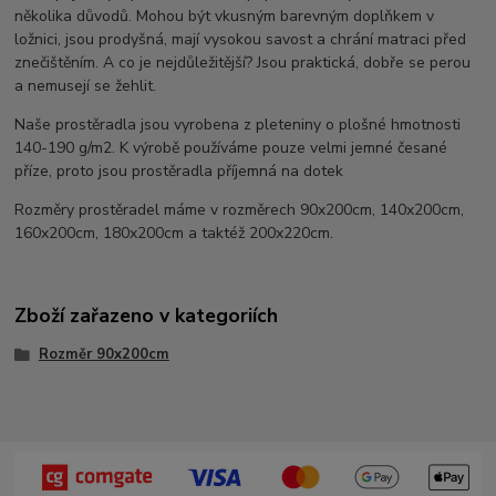
několika důvodů. Mohou být vkusným barevným doplňkem v
ložnici, jsou prodyšná, mají vysokou savost a chrání matraci před
znečištěním. A co je nejdůležitější? Jsou praktická, dobře se perou
a nemusejí se žehlit.
Naše prostěradla jsou vyrobena z pleteniny o plošné hmotnosti
140-190 g/m2. K výrobě používáme pouze velmi jemné česané
příze, proto jsou prostěradla příjemná na dotek
Rozměry prostěradel máme v rozměrech 90x200cm, 140x200cm,
160x200cm, 180x200cm a taktéž 200x220cm.
Zboží zařazeno v kategoriích
Rozměr 90x200cm