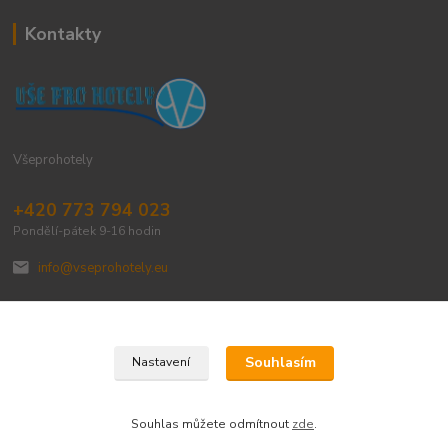
Kontakty
Všeprohotely
+420 773 794 023
Pondělí-pátek 9-16 hodin
info@vseprohotely.eu
Souhlasím
Nastavení
Upravit sběr cookies.
Souhlas můžete odmítnout
zde
.
Vytvořeno na
Eshop-rychle.cz