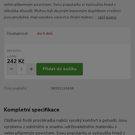
velmi příjemným povrchem. Svou popularitu si vysloužila hned z
několika důvodů. Mohou být vkusným barevným doplňkem v ložnici,
jsou prodyšná, mají vysokou savost a chrání matraci ...
celý popis
Dostupnost
do 5 dnů
/
ks
293 Kč
242 Kč
Přidat do košíku
Číslo produktu:
38331110436
Kompletní specifikace
Oblíbená froté prostěradla nabízí vysoký komfort a pohodlí. Jsou
vyrobena z odolného a snadno udržovatelného materiálu s
velmi příjemným povrchem. Svou popularitu si vysloužila hned z