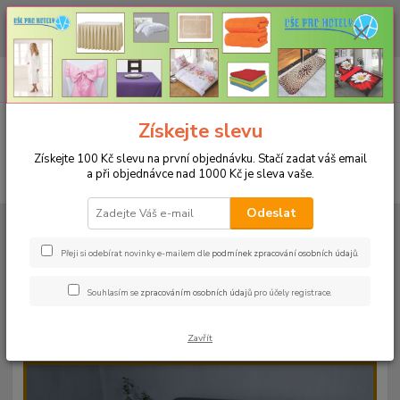
CHCETE NAKOUPIT VĚTŠÍ MNOŽSTVÍ NAŠICH PRODUKTŮ ZA LEPŠÍ
CENU? Klikněte ZDE
0
ks
+420 773 794 023
CZK
za
0 Kč
Pondělí-pátek 9-16 hodin
Menu
Získejte slevu
Získejte 100 Kč slevu na první objednávku. Stačí zadat váš email
a při objednávce nad 1000 Kč je sleva vaše.
Hledat
Odeslat
Úvod
PROSTĚRADLA
Froté prostěradla s gumou - 190g/m2 - 45 barev
Rozměr 90x200cm
Froté prostěradlo 90x200cm - 190g/m² - barva 09
světle béžová
Přeji si odebírat novinky e-mailem dle
podmínek zpracování osobních údajů
.
Froté prostěradlo 90x200cm -
Souhlasím se
zpracováním osobních údajů
pro účely registrace.
190g/m² - barva 09 světle béžová
Zavřít