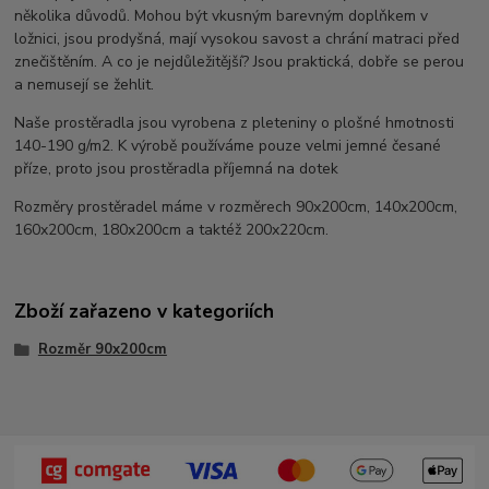
několika důvodů. Mohou být vkusným barevným doplňkem v
ložnici, jsou prodyšná, mají vysokou savost a chrání matraci před
znečištěním. A co je nejdůležitější? Jsou praktická, dobře se perou
a nemusejí se žehlit.
Naše prostěradla jsou vyrobena z pleteniny o plošné hmotnosti
140-190 g/m2. K výrobě používáme pouze velmi jemné česané
příze, proto jsou prostěradla příjemná na dotek
Rozměry prostěradel máme v rozměrech 90x200cm, 140x200cm,
160x200cm, 180x200cm a taktéž 200x220cm.
Zboží zařazeno v kategoriích
Rozměr 90x200cm