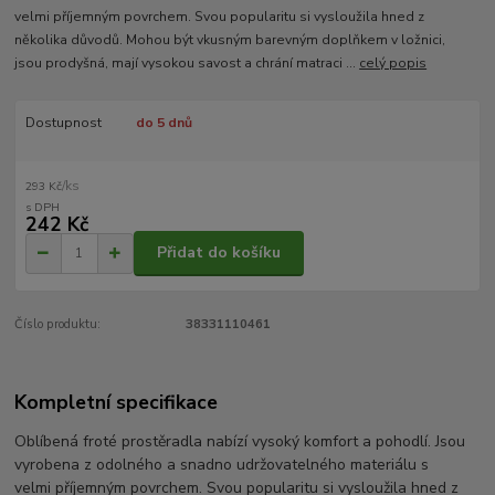
velmi příjemným povrchem. Svou popularitu si vysloužila hned z
několika důvodů. Mohou být vkusným barevným doplňkem v ložnici,
jsou prodyšná, mají vysokou savost a chrání matraci ...
celý popis
Dostupnost
do 5 dnů
/
ks
293 Kč
242 Kč
Přidat do košíku
Číslo produktu:
38331110461
Kompletní specifikace
Oblíbená froté prostěradla nabízí vysoký komfort a pohodlí. Jsou
vyrobena z odolného a snadno udržovatelného materiálu s
velmi příjemným povrchem. Svou popularitu si vysloužila hned z