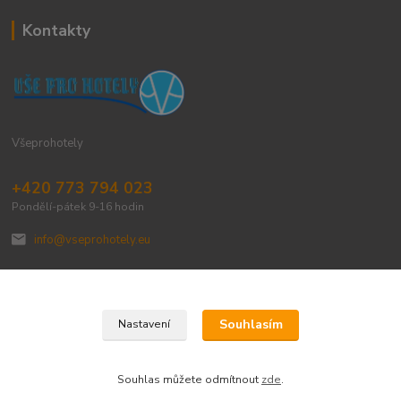
Kontakty
Všeprohotely
+420 773 794 023
Pondělí-pátek 9-16 hodin
info@vseprohotely.eu
Souhlasím
Nastavení
Upravit sběr cookies.
Souhlas můžete odmítnout
zde
.
Vytvořeno na
Eshop-rychle.cz