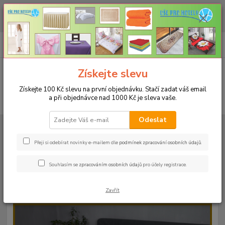
CHCETE NAKOUPIT VĚTŠÍ MNOŽSTVÍ NAŠICH PRODUKTŮ ZA LEPŠÍ
CENU? Klikněte ZDE
0
ks
+420 773 794 023
CZK
za
0 Kč
Pondělí-pátek 9-16 hodin
Menu
Získejte slevu
Získejte 100 Kč slevu na první objednávku. Stačí zadat váš email
a při objednávce nad 1000 Kč je sleva vaše.
Hledat
Odeslat
Úvod
PROSTĚRADLA
Froté prostěradla s gumou - 190g/m2 - 45 barev
Rozměr 90x200cm
Froté prostěradlo 90x200cm - 190g/m² - barva 49
zelená brčál
Přeji si odebírat novinky e-mailem dle
podmínek zpracování osobních údajů
.
Froté prostěradlo 90x200cm -
Souhlasím se
zpracováním osobních údajů
pro účely registrace.
190g/m² - barva 49 zelená brčál
Zavřít