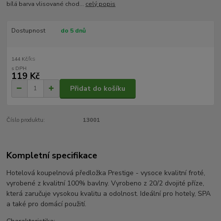
bílá barva vlisované chod...
celý popis
Dostupnost
do 5 dnů
/
ks
144 Kč
119 Kč
Přidat do košíku
Číslo produktu:
13001
Kompletní specifikace
Hotelová koupelnová předložka Prestige - vysoce kvalitní froté,
vyrobené z kvalitní 100% bavlny. Vyrobeno z 20/2 dvojité příze,
která zaručuje vysokou kvalitu a odolnost. Ideální pro hotely, SPA
a také pro domácí použití.