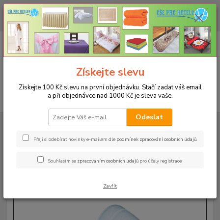
CHCETE NAKOUPIT VĚTŠÍ MNOŽSTVÍ NAŠICH PRODUKTŮ ZA LEPŠÍ
CENU? Klikněte ZDE
0
ks
+420 773 794 023
CZK
za
0 Kč
Pondělí-pátek 9-16 hodin
Menu
Získejte slevu
Získejte 100 Kč slevu na první objednávku. Stačí zadat váš email
a při objednávce nad 1000 Kč je sleva vaše.
Hledat
Odeslat
Úvod
KOUPELNOVÉ A PODLAHOVÉ PŘEDLOŽKY
Koupelnová předložka
50x70cm - bílá se stopou
Přeji si odebírat novinky e-mailem dle
podmínek zpracování osobních údajů
.
Koupelnová předložka 50x70cm -
Souhlasím se
zpracováním osobních údajů
pro účely registrace.
bílá se stopou
Zavřít