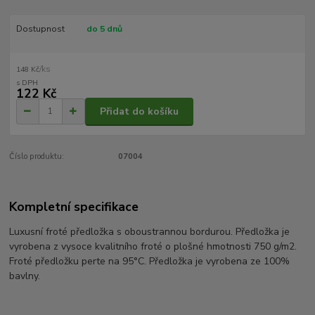
Dostupnost
do 5 dnů
/
ks
148 Kč
122 Kč
Přidat do košíku
Číslo produktu:
07004
Kompletní specifikace
Luxusní froté předložka s oboustrannou bordurou. Předložka je
vyrobena z vysoce kvalitního froté o plošné hmotnosti 750 g/m2.
Froté předložku perte na 95°C. Předložka je vyrobena ze 100%
bavlny.