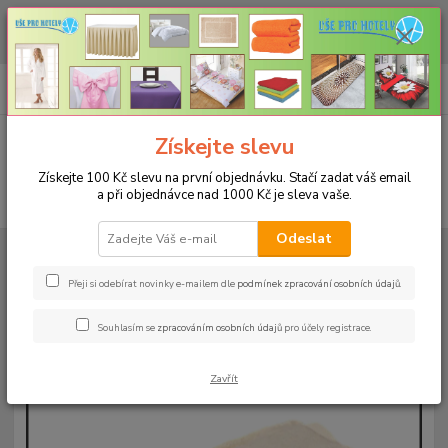
CHCETE NAKOUPIT VĚTŠÍ MNOŽSTVÍ NAŠICH PRODUKTŮ ZA LEPŠÍ
CENU? Klikněte ZDE
0
ks
+420 773 794 023
CZK
za
0 Kč
Pondělí-pátek 9-16 hodin
Menu
Získejte slevu
Získejte 100 Kč slevu na první objednávku. Stačí zadat váš email
a při objednávce nad 1000 Kč je sleva vaše.
Hledat
Odeslat
Úvod
KOUPELNOVÉ A PODLAHOVÉ PŘEDLOŽKY
Koupelnová předložka
s lemem 50x70cm - krémová
Přeji si odebírat novinky e-mailem dle
podmínek zpracování osobních údajů
.
Koupelnová předložka s lemem
Souhlasím se
zpracováním osobních údajů
pro účely registrace.
50x70cm - krémová
Zavřít