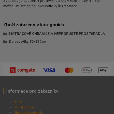
životnost, je opatřen 4 pružnými úchyty v rozích, díky nimž je
možné umístit ho na jakoukoliv výšku matrace
Zboží zařazeno v kategoriích
MATRACOVÉ CHRÁNIČE A NEPROPUSTÉ PROSTĚRADLA
Do postýlky 60x120cm
Informace pro zákazníky
O nás
Jak nakupovat
Obchodní podmínky