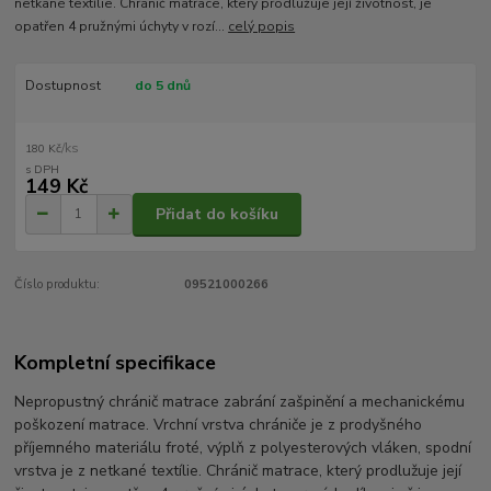
netkané textílie. Chránič matrace, který prodlužuje její životnost, je
opatřen 4 pružnými úchyty v rozí...
celý popis
Dostupnost
do 5 dnů
/
ks
180 Kč
149 Kč
Přidat do košíku
Číslo produktu:
09521000266
Kompletní specifikace
Nepropustný chránič matrace zabrání zašpinění a mechanickému
poškození matrace. Vrchní vrstva chrániče je z prodyšného
příjemného materiálu froté, výplň z polyesterových vláken, spodní
vrstva je z netkané textílie. Chránič matrace, který prodlužuje její