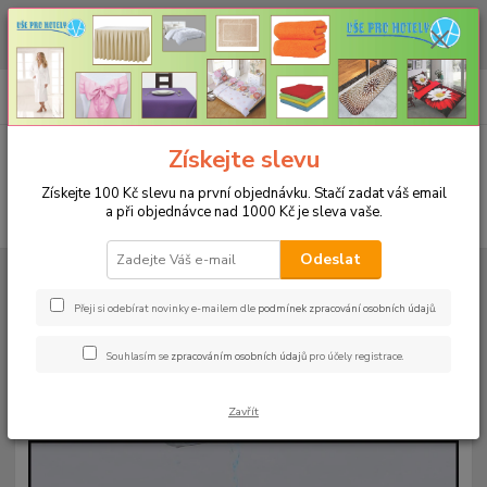
CHCETE NAKOUPIT VĚTŠÍ MNOŽSTVÍ NAŠICH PRODUKTŮ ZA LEPŠÍ
CENU? Klikněte ZDE
0
ks
+420 773 794 023
CZK
za
0 Kč
Pondělí-pátek 9-16 hodin
Menu
Získejte slevu
Získejte 100 Kč slevu na první objednávku. Stačí zadat váš email
a při objednávce nad 1000 Kč je sleva vaše.
Hledat
Odeslat
Úvod
MATRACOVÉ CHRÁNIČE A NEPROPUSTÉ PROSTĚRADLA
Do
postýlky 60x120cm
Matracový chránič do postýlky 60x120cm s froté
povrchem
Přeji si odebírat novinky e-mailem dle
podmínek zpracování osobních údajů
.
Matracový chránič do postýlky
Souhlasím se
zpracováním osobních údajů
pro účely registrace.
60x120cm s froté povrchem
Zavřít