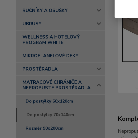
RUČNÍKY A OSUŠKY
UBRUSY
WELLNESS A HOTELOVÝ
PROGRAM WHITE
MIKROFLANELOVÉ DEKY
PROSTĚRADLA
MATRACOVÉ CHRÁNIČE A
NEPROPUSTÉ PROSTĚRADLA
Do postýlky 60x120cm
Do postýlky 70x140cm
Komple
Rozměr 90x200cm
Nepropust