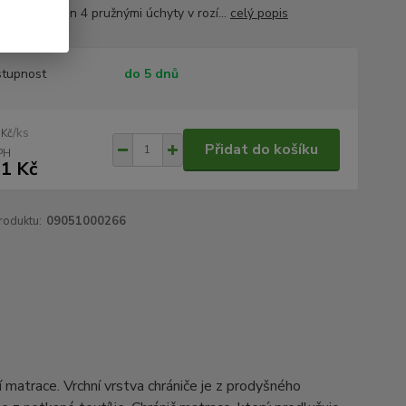
st, je opatřen 4 pružnými úchyty v rozí...
celý popis
tupnost
do 5 dnů
/
ks
 Kč
Přidat do košíku
1 Kč
roduktu:
09051000266
matrace. Vrchní vrstva chrániče je z prodyšného