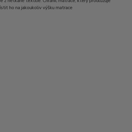
e z netkané textílie. Chránič matrace, který prodlužuje
místit ho na jakoukoliv výšku matrace