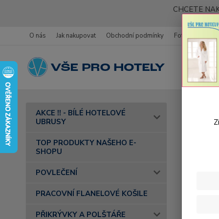
CHCETE NAK
O nás
Jak nakupovat
Obchodní podmínky
Fotogalerie
Úvod
AKCE !! - BÍLÉ HOTELOVÉ
povrchem
UBRUSY
Z
Matr
TOP PRODUKTY NAŠEHO E-
SHOPU
POVLEČENÍ
PRACOVNÍ FLANELOVÉ KOŠILE
PŘIKRÝVKY A POLŠTÁŘE