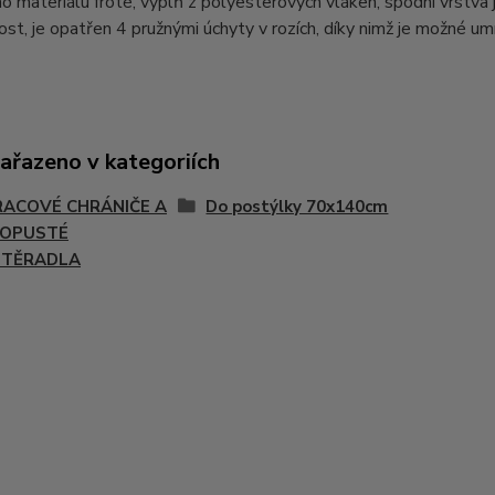
o materiálu froté, výplň z polyesterových vláken, spodní vrstva j
tnost, je opatřen 4 pružnými úchyty v rozích, díky nimž je možné u
zařazeno v kategoriích
ACOVÉ CHRÁNIČE A
Do postýlky 70x140cm
ROPUSTÉ
STĚRADLA