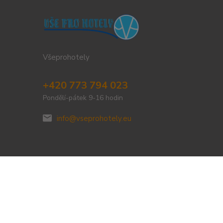
Všeprohotely
+420 773 794 023
Pondělí-pátek 9-16 hodin
info@vseprohotely.eu