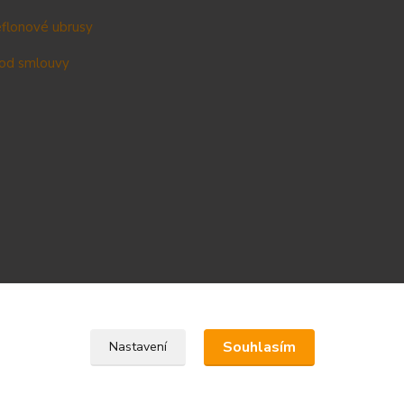
teflonové ubrusy
od smlouvy
Upravit sběr cookies.
Souhlasím
Nastavení