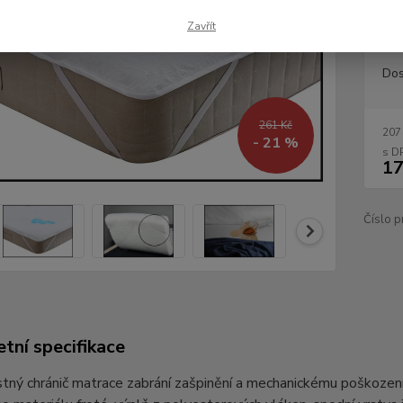
životno
Zavřít
Dos
261 Kč
207
- 21 %
17
Číslo p
tní specifikace
ný chránič matrace zabrání zašpinění a mechanickému poškození 