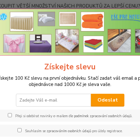
OUPIT VĚTŠÍ MNOŽSTVÍ NAŠICH PRODUKTŮ ZA LEPŠÍ CENU? K
Kontakty
Nevíte
Hledat
+420
Ponděl
Získejte slevu
MATRACOVÉ CHRÁNIČE A NEPROPUSTÉ PROSTĚRADLA
Do postýlky
ískejte 100 Kč slevu na první objednávku. Stačí zadat váš email a p
objednávce nad 1000 Kč je sleva vaše.
acový chránič do postýlky 70x1
Odeslat
Spec
Neprop
Přeji si odebírat novinky e-mailem dle
podmínek zpracování osobních údajů
.
poškoz
příjem
Souhlasím se
zpracováním osobních údajů
pro účely registrace.
vrstva 