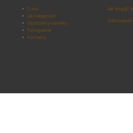
O nás
Jak fungují 
Jak nakupovat
Odstoupení 
Obchodní podmínky
Fotogalerie
Kontak
ty