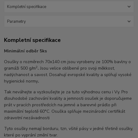
Kompletní specifikace
Parametry
Kompletní specifikace
Minimální odběr 5ks
Osušky o rozměrech 70x140 cm jsou vyrobeny ze 100% bavlny o
2
gramáži 500 g/m
.
Jsou velice oblíbené pro svoji měkkost,
nadýchanost a savost. Dosahují evropské kvality a splňují vysoké
hygienické normy
.
Tak neváhejte a vyzkoušejte je za tuto výhodnou cenu i Vy. Pro
dlouhodobé zachování kvality a jemnosti osušek je doporučujeme
prát v pracích prostředcích na jemné a barevné prádlo při
maximální teplotě 60°C. Osuška splňuje mezinárodní certifikát
zdravotní nezávadnosti
Tyto osušky nemají borduru, tzn, všité pásy v jedné třetině osušky,
které po vyprání změní tvar.