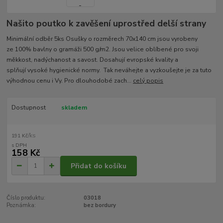
Našito poutko k zavěšení uprostřed delší strany
Minimální odběr 5ks Osušky o rozměrech 70x140 cm jsou vyrobeny
ze 100% bavlny o gramáži 500 g/m2. Jsou velice oblíbené pro svoji
měkkost, nadýchanost a savost. Dosahují evropské kvality a
splňují vysoké hygienické normy. Tak neváhejte a vyzkoušejte je za tuto
výhodnou cenu i Vy. Pro dlouhodobé zach...
celý popis
Dostupnost
skladem
/
ks
191 Kč
158 Kč
Přidat do košíku
Číslo produktu:
03018
Poznámka:
bez bordury