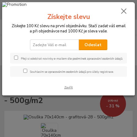
CHCETE NAKOUPIT VĚTŠÍ MNOŽSTVÍ NAŠICH PRODUKTŮ ZA LEPŠÍ
CENU? Klikněte ZDE
Získejte slevu
0
ks
+420 773 794 023
Získejte 100 Kč slevu na první objednávku. Stačí zadat váš email
CZK
za
0 Kč
Pondělí-pátek 9-16 hodin
a při objednávce nad 1000 Kč je sleva vaše.
Menu
Odeslat
Hledat
Přeji si odebírat novinky e-mailem dle
podmínek zpracování osobních údajů
.
Souhlasím se
zpracováním osobních údajů
pro účely registrace.
Úvod
RUČNÍKY A OSUŠKY
Osušky 70x140cm bez bordury - 500g/m²
Osuška 70x140cm - grafitová-28 - 500g/m2
Zavřít
Osuška 70x140cm - grafitová-28
- 500g/m2
278 Kč
- 31 %