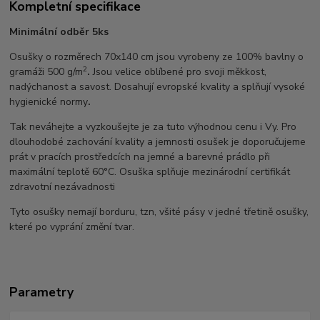
Kompletní specifikace
Minimální odběr 5ks
Osušky o rozměrech 70x140 cm jsou vyrobeny ze 100% bavlny o
2
gramáži 500 g/m
.
Jsou velice oblíbené pro svoji měkkost,
nadýchanost a savost. Dosahují evropské kvality a splňují vysoké
hygienické normy
.
Tak neváhejte a vyzkoušejte je za tuto výhodnou cenu i Vy. Pro
dlouhodobé zachování kvality a jemnosti osušek je doporučujeme
prát v pracích prostředcích na jemné a barevné prádlo při
maximální teplotě 60°C. Osuška splňuje mezinárodní certifikát
zdravotní nezávadnosti
Tyto osušky nemají borduru, tzn, všité pásy v jedné třetině osušky,
které po vyprání změní tvar.
Parametry