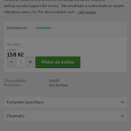
splňují vysoké hygienické normy. Tak neváhejte a vyzkoušejte je za tuto
výhodnou cenu i Vy. Pro dlouhodobé zach...
celý popis
Dostupnost
skladem
/
ks
191 Kč
158 Kč
Přidat do košíku
Číslo produktu:
03020
Poznámka:
bez bordury
Kompletní specifikace
Parametry