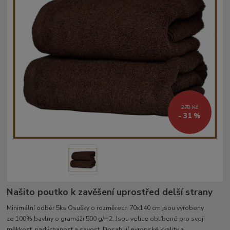
278 Kč
- 31 %
Našito poutko k zavěšení uprostřed delší strany
Minimální odběr 5ks Osušky o rozměrech 70x140 cm jsou vyrobeny
ze 100% bavlny o gramáži 500 g/m2. Jsou velice oblíbené pro svoji
měkkost, nadýchanost a savost. Dosahují evropské kvality a