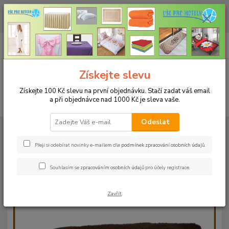
CHCETE NAKOUPIT VĚTŠÍ MNOŽSTVÍ NAŠICH PRODUKTŮ ZA LEPŠÍ
CENU? Klikněte ZDE
0
ks
+420 773 794 023
CZK
za
0 Kč
Pondělí-pátek 9-16 hodin
Menu
Získejte slevu
Získejte 100 Kč slevu na první objednávku. Stačí zadat váš email
a při objednávce nad 1000 Kč je sleva vaše.
Hledat
Odeslat
Úvod
RUČNÍKY A OSUŠKY
Osušky 70x140cm bez bordury - 500g/m²
Osuška 70x140cm - hnědá-24 - 500g/m2
Přeji si odebírat novinky e-mailem dle
podmínek zpracování osobních údajů
.
Osuška 70x140cm - hnědá-24 -
Souhlasím se
zpracováním osobních údajů
pro účely registrace.
500g/m2
Zavřít