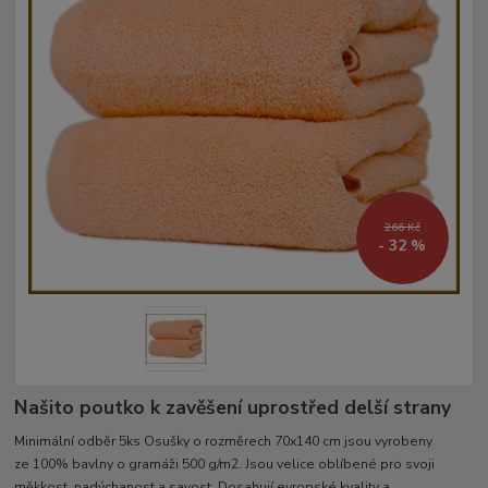
266 Kč
- 32 %
Našito poutko k zavěšení uprostřed delší strany
Minimální odběr 5ks Osušky o rozměrech 70x140 cm jsou vyrobeny
ze 100% bavlny o gramáži 500 g/m2. Jsou velice oblíbené pro svoji
měkkost, nadýchanost a savost. Dosahují evropské kvality a