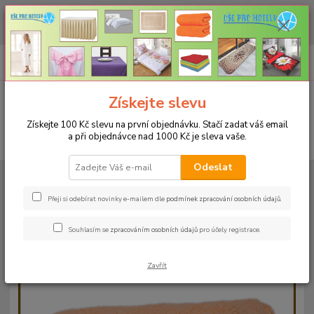
CHCETE NAKOUPIT VĚTŠÍ MNOŽSTVÍ NAŠICH PRODUKTŮ ZA LEPŠÍ
CENU? Klikněte ZDE
0
ks
+420 773 794 023
CZK
za
0 Kč
Pondělí-pátek 9-16 hodin
Menu
Získejte slevu
Získejte 100 Kč slevu na první objednávku. Stačí zadat váš email
a při objednávce nad 1000 Kč je sleva vaše.
Hledat
Odeslat
Úvod
RUČNÍKY A OSUŠKY
Osušky 70x140cm bez bordury - 500g/m²
Osuška 70x140cm - meruňka-10 - 500g/m2
Přeji si odebírat novinky e-mailem dle
podmínek zpracování osobních údajů
.
Osuška 70x140cm - meruňka-10
Souhlasím se
zpracováním osobních údajů
pro účely registrace.
- 500g/m2
Zavřít