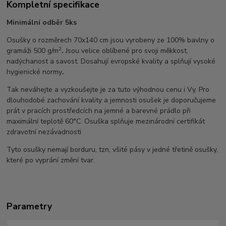
Kompletní specifikace
Minimální odběr 5ks
Osušky o rozměrech 70x140 cm jsou vyrobeny ze 100% bavlny o
2
gramáži 500 g/m
.
Jsou velice oblíbené pro svoji měkkost,
nadýchanost a savost. Dosahují evropské kvality a splňují vysoké
hygienické normy
.
Tak neváhejte a vyzkoušejte je za tuto výhodnou cenu i Vy. Pro
dlouhodobé zachování kvality a jemnosti osušek je doporučujeme
prát v pracích prostředcích na jemné a barevné prádlo při
maximální teplotě 60°C. Osuška splňuje mezinárodní certifikát
zdravotní nezávadnosti
Tyto osušky nemají borduru, tzn, všité pásy v jedné třetině osušky,
které po vyprání změní tvar.
Parametry