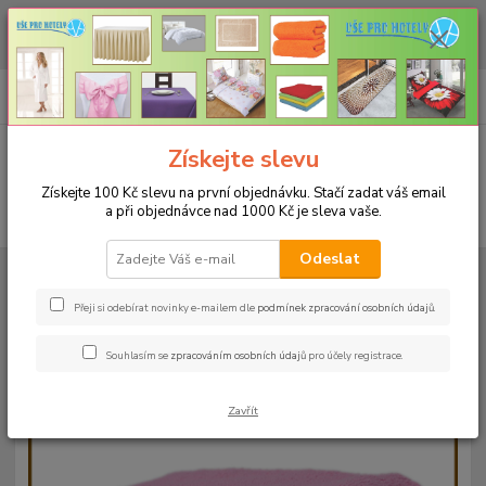
CHCETE NAKOUPIT VĚTŠÍ MNOŽSTVÍ NAŠICH PRODUKTŮ ZA LEPŠÍ
CENU? Klikněte ZDE
0
ks
+420 773 794 023
CZK
za
0 Kč
Pondělí-pátek 9-16 hodin
Menu
Získejte slevu
Získejte 100 Kč slevu na první objednávku. Stačí zadat váš email
a při objednávce nad 1000 Kč je sleva vaše.
Hledat
Odeslat
Úvod
RUČNÍKY A OSUŠKY
Osušky 70x140cm bez bordury - 500g/m²
Osuška 70x140cm - růžová-13 - 500g/m2
Přeji si odebírat novinky e-mailem dle
podmínek zpracování osobních údajů
.
Osuška 70x140cm - růžová-13 -
Souhlasím se
zpracováním osobních údajů
pro účely registrace.
500g/m2
Zavřít