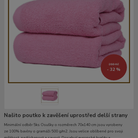
266 Kč
- 32 %
Našito poutko k zavěšení uprostřed delší strany
Minimální odběr 5ks Osušky o rozměrech 70x140 cm jsou vyrobeny
ze 100% bavlny o gramáži 500 g/m2. Jsou velice oblíbené pro svoji
měkkost, nadýchanost a savost. Dosahují evropské kvality a