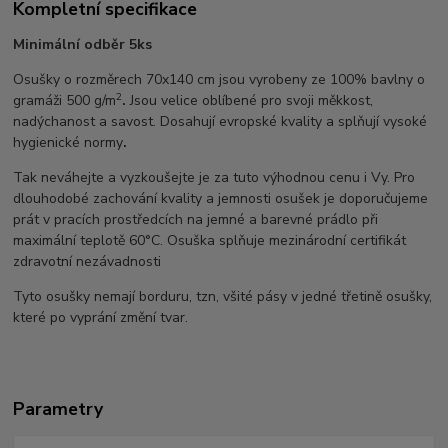
Kompletní specifikace
Minimální odběr 5ks
Osušky o rozměrech 70x140 cm jsou vyrobeny ze 100% bavlny o
2
gramáži 500 g/m
.
Jsou velice oblíbené pro svoji měkkost,
nadýchanost a savost. Dosahují evropské kvality a splňují vysoké
hygienické normy
.
Tak neváhejte a vyzkoušejte je za tuto výhodnou cenu i Vy. Pro
dlouhodobé zachování kvality a jemnosti osušek je doporučujeme
prát v pracích prostředcích na jemné a barevné prádlo při
maximální teplotě 60°C. Osuška splňuje mezinárodní certifikát
zdravotní nezávadnosti
Tyto osušky nemají borduru, tzn, všité pásy v jedné třetině osušky,
které po vyprání změní tvar.
Parametry