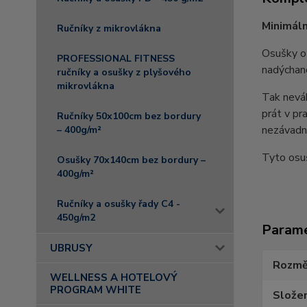
Minimáln
Ručníky z mikrovlákna
Osušky o
PROFESSIONAL FITNESS
nadýchano
ručníky a osušky z plyšového
mikrovlákna
Tak neváh
prát v pr
Ručníky 50x100cm bez bordury
nezávadn
– 400g/m²
Tyto osuš
Osušky 70x140cm bez bordury –
400g/m²
Ručníky a osušky řady C4 -
450g/m2
Param
UBRUSY
Rozmě
WELLNESS A HOTELOVÝ
PROGRAM WHITE
Složen