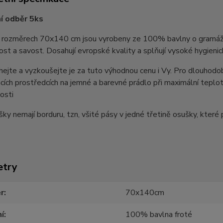
í odběr 5ks
 rozměrech 70x140 cm jsou vyrobeny ze 100% bavlny o gramáž
st a savost. Dosahují evropské kvality a splňují vysoké hygieni
ejte a vyzkoušejte je za tuto výhodnou cenu i Vy. Pro dlouhodo
acích prostředcích na jemné a barevné prádlo při maximální teplo
osti
ky nemají borduru, tzn, všité pásy v jedné třetině osušky, které 
etry
r
70x140cm
í
100% bavlna froté