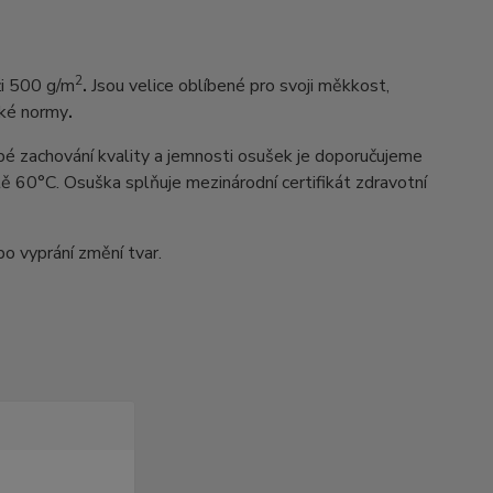
2
i 500 g/m
.
Jsou velice oblíbené pro svoji měkkost,
cké normy
.
bé zachování kvality a jemnosti osušek je doporučujeme
tě 60°C. Osuška splňuje mezinárodní certifikát zdravotní
po vyprání změní tvar.