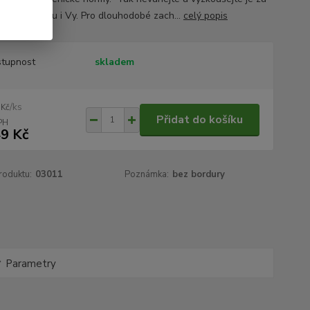
ýhodnou cenu i Vy. Pro dlouhodobé zach...
celý popis
tupnost
skladem
/
ks
 Kč
Přidat do košíku
9 Kč
roduktu:
03011
Poznámka:
bez bordury
Parametry