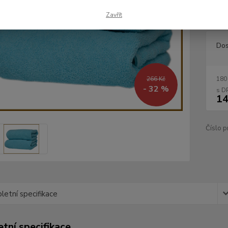
tuto v
Zavřít
Dos
266 Kč
180
- 32 %
14
Číslo p
etní specifikace
tní specifikace