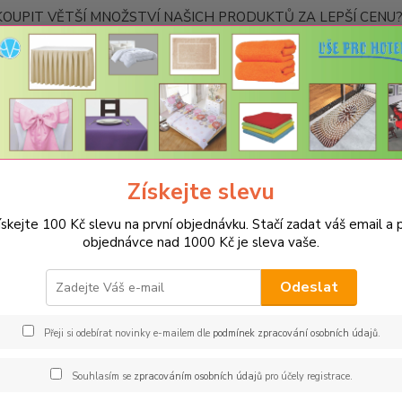
OUPIT VĚTŠÍ MNOŽSTVÍ NAŠICH PRODUKTŮ ZA LEPŠÍ CENU? K
Kontakty
Nevíte
Hledat
+420
Ponděl
Získejte slevu
RUČNÍKY A OSUŠKY
Osušky 70x140cm bez bordury - 500g/m²
Osuš
ískejte 100 Kč slevu na první objednávku. Stačí zadat váš email a p
ka 70x140cm - tyrkysová-16 -
objednávce nad 1000 Kč je sleva vaše.
Naši
Odeslat
stra
Přeji si odebírat novinky e-mailem dle
podmínek zpracování osobních údajů
.
Minimá
ze 100
Souhlasím se
zpracováním osobních údajů
pro účely registrace.
měkkos
splňuj