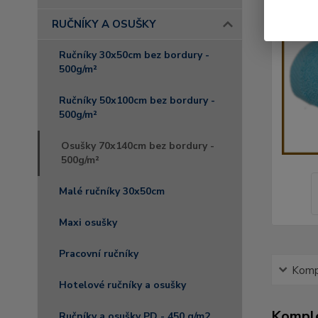
RUČNÍKY A OSUŠKY
Ručníky 30x50cm bez bordury -
500g/m²
Ručníky 50x100cm bez bordury -
500g/m²
Osušky 70x140cm bez bordury -
500g/m²
Malé ručníky 30x50cm
Maxi osušky
Pracovní ručníky
Kompl
Hotelové ručníky a osušky
Komple
Ručníky a osušky PD - 450 g/m2