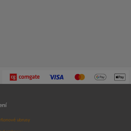
ení
teflonové ubrusy