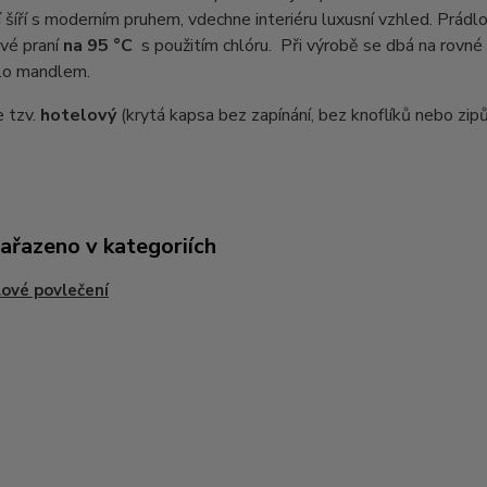
 šíří s moderním pruhem, vdechne interiéru luxusní vzhled. Prádlo
vé praní
na 95 °C
s použitím chlóru. Při výrobě se dbá na rovné
lo mandlem.
e tzv.
hotelový
(krytá kapsa bez zapínání, bez knoflíků nebo zipů
zařazeno v kategoriích
ové povlečení