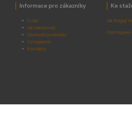
Informace pro zákazníky
Ke staž
O nás
Jak fungují 
Jak nakupovat
Odstoupení 
Obchodní podmínky
Fotogalerie
Kontak
ty