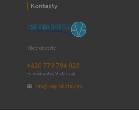
Kontakty
Všeprohotely
+420 773 794 023
Pondělí-pátek 9-16 hodin
info@vseprohotely.eu