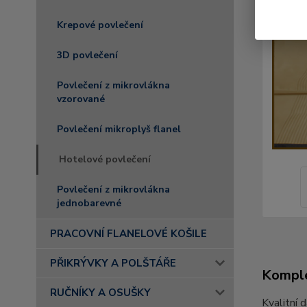
Krepové povlečení
3D povlečení
Povlečení z mikrovlákna
vzorované
Povlečení mikroplyš flanel
Hotelové povlečení
Povlečení z mikrovlákna
jednobarevné
PRACOVNÍ FLANELOVÉ KOŠILE
PŘIKRÝVKY A POLŠTÁŘE
Komple
RUČNÍKY A OSUŠKY
Kvalitní