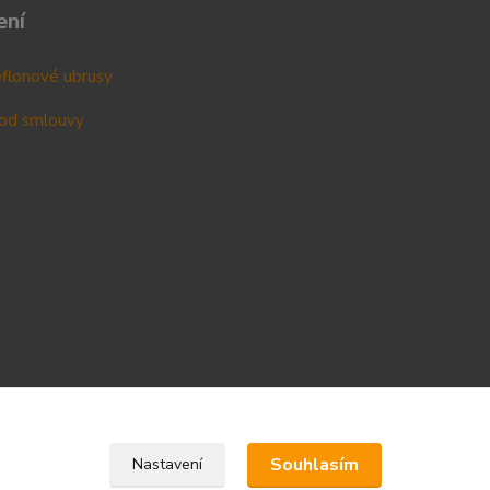
ení
teflonové ubrusy
od smlouvy
Upravit sběr cookies.
Souhlasím
Nastavení