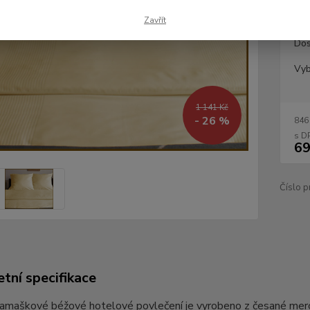
Zavřít
Dos
Vyb
1 141 Kč
- 26 %
846
69
Číslo p
tní specifikace
 damaškové béžové hotelové povlečení je vyrobeno z česané me