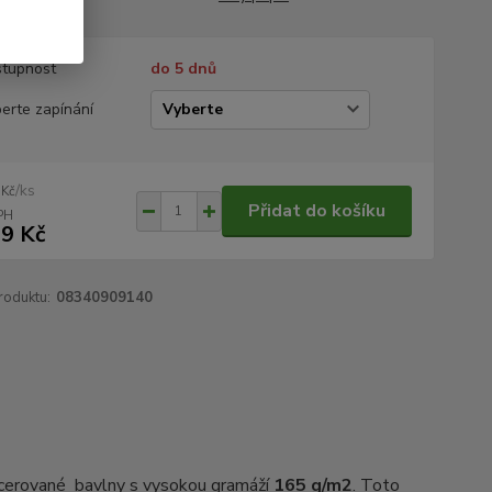
tupnost
do 5 dnů
erte zapínání
/
ks
 Kč
Přidat do košíku
9 Kč
roduktu:
08340909140
rcerované bavlny s vysokou gramáží
165 g/m2
. Toto