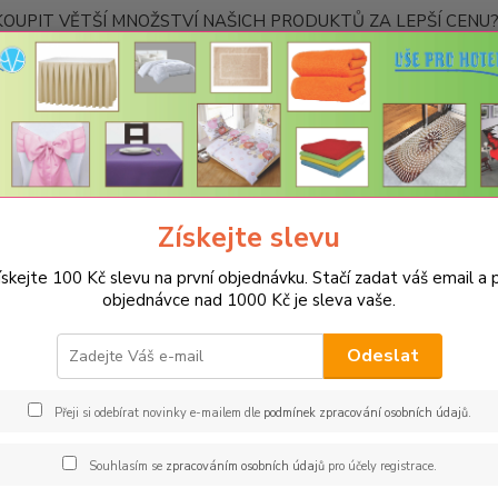
OUPIT VĚTŠÍ MNOŽSTVÍ NAŠICH PRODUKTŮ ZA LEPŠÍ CENU? K
Kontakty
Nevíte
Hledat
+420
Ponděl
Získejte slevu
POVLEČENÍ
Hotelové povlečení
Povlečení standard hladké s pruhe
ískejte 100 Kč slevu na první objednávku. Stačí zadat váš email a p
ečení standard hladké s pruhem
objednávce nad 1000 Kč je sleva vaše.
Polš
Odeslat
Kvalit
mercer
Přeji si odebírat novinky e-mailem dle
podmínek zpracování osobních údajů
.
s mode
určeno
Souhlasím se
zpracováním osobních údajů
pro účely registrace.
praní n