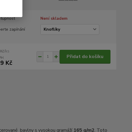
tupnost
Není skladem
erte zapínání
/
ks
 Kč
Přidat do košíku
9 Kč
rcerované bavlny s vysokou gramáží
165 g/m2
. Toto