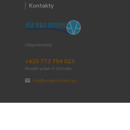
Kontakty
Všeprohotely
+420 773 794 023
Pondělí-pátek 9-16 hodin
info@vseprohotely.eu