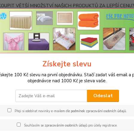
OUPIT VĚTŠÍ MNOŽSTVÍ NAŠICH PRODUKTŮ ZA LEPŠÍ CENU? K
Kontakty
Nevíte
Hledat
+420
Ponděl
Získejte slevu
POVLEČENÍ
Hotelové povlečení
Povlečení standard hladké s pruhe
ískejte 100 Kč slevu na první objednávku. Stačí zadat váš email a p
ečení standard hladké s pruhem
objednávce nad 1000 Kč je sleva vaše.
Polš
Odeslat
Kvalit
mercer
Přeji si odebírat novinky e-mailem dle
podmínek zpracování osobních údajů
.
s mode
určeno
Souhlasím se
zpracováním osobních údajů
pro účely registrace.
praní n