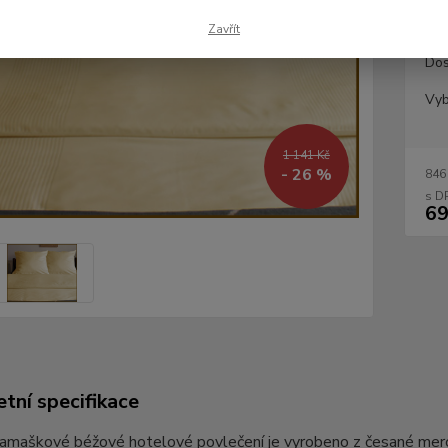
Zavřít
Dos
Vyb
1 141 Kč
- 26 %
846
69
tní specifikace
 damaškové béžové hotelové povlečení je vyrobeno z česané me