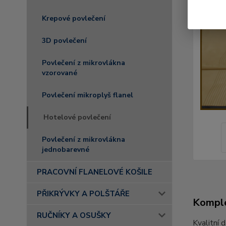
Krepové povlečení
3D povlečení
Povlečení z mikrovlákna
vzorované
Povlečení mikroplyš flanel
Hotelové povlečení
Povlečení z mikrovlákna
jednobarevné
PRACOVNÍ FLANELOVÉ KOŠILE
PŘIKRÝVKY A POLŠTÁŘE
Komple
RUČNÍKY A OSUŠKY
Kvalitní