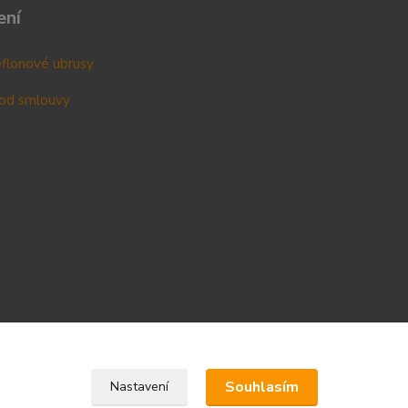
ení
teflonové ubrusy
od smlouvy
Upravit sběr cookies.
Souhlasím
Nastavení