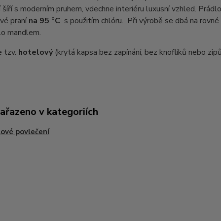
 šíří s moderním pruhem, vdechne interiéru luxusní vzhled. Prádlo
vé praní
na 95 °C
s použitím chlóru. Při výrobě se dbá na rovné
lo mandlem.
e tzv.
hotelový
(krytá kapsa bez zapínání, bez knoflíků nebo zipů
zařazeno v kategoriích
ové povlečení