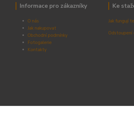
Informace pro zákazníky
Ke staž
O nás
Jak fungují 
Jak nakupovat
Odstoupení 
Obchodní podmínky
Fotogalerie
Kontak
ty