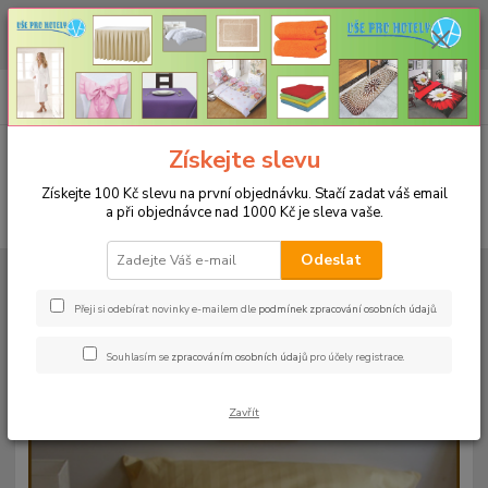
CHCETE NAKOUPIT VĚTŠÍ MNOŽSTVÍ NAŠICH PRODUKTŮ ZA LEPŠÍ
CENU? Klikněte ZDE
0
ks
+420 773 794 023
CZK
za
0 Kč
Pondělí-pátek 9-16 hodin
Menu
Získejte slevu
Získejte 100 Kč slevu na první objednávku. Stačí zadat váš email
a při objednávce nad 1000 Kč je sleva vaše.
Hledat
Odeslat
Úvod
POVLEČENÍ
Hotelové povlečení
Povlečení standard proužek
2cm béžové
Přeji si odebírat novinky e-mailem dle
podmínek zpracování osobních údajů
.
Povlečení standard proužek 2cm
Souhlasím se
zpracováním osobních údajů
pro účely registrace.
béžové
Zavřít