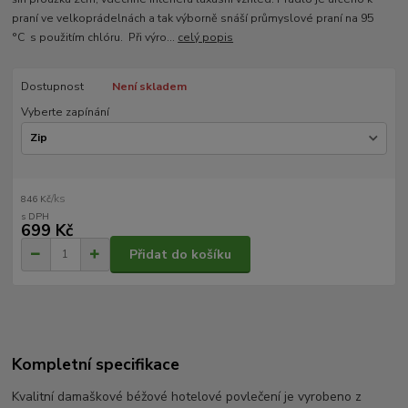
praní ve velkoprádelnách a tak výborně snáší průmyslové praní na 95
°C s použitím chlóru. Při výro...
celý popis
Dostupnost
Není skladem
Vyberte zapínání
/
ks
846 Kč
699 Kč
Přidat do košíku
Kompletní specifikace
Kvalitní damaškové béžové hotelové povlečení je vyrobeno z