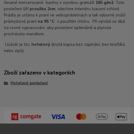
česané mercerované bavlny s vysokou gramáží
165 g/m2
. Toto
povlečení šíří
proužku 2cm
, vdechne interiéru luxusní vzhled.
Prádlo je určeno k praní ve velkoprádelnách a tak výborně snáší
průmyslové praní
na 95 °C
s použitím chlóru. Při výrobě se dbá
na rovné vypracování, aby povlečení optimálně a plynule
procházelo mandlem.
Uzávěr je tzv.
hotelový
(krytá kapsa bez zapínání, bez knoflíků
nebo zipů).
Zboží zařazeno v kategoriích
Hotelové povlečení