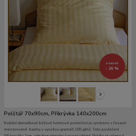
1 141 Kč
- 26 %
Polštář 70x90cm, Přikrývka 140x200cm
Kvalitní damaškové béžové hotelové povlečení je vyrobeno z česané
mercerované bavlny s vysokou gramáží 165 g/m2. Toto povlečení
šíří proužku 2cm, vdechne interiéru luxusní vzhled. Prádlo je určeno k