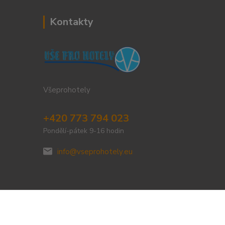
Kontakty
Všeprohotely
+420 773 794 023
Pondělí-pátek 9-16 hodin
info@vseprohotely.eu