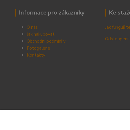
Informace pro zákazníky
Ke staž
O nás
Jak fungují 
Jak nakupovat
Odstoupení 
Obchodní podmínky
Fotogalerie
Kontak
ty