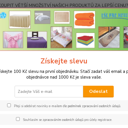
OUPIT VĚTŠÍ MNOŽSTVÍ NAŠICH PRODUKTŮ ZA LEPŠÍ CENU? K
Kontakty
Nevíte
Hledat
+420
Ponděl
Získejte slevu
RAUTOVÉ SUKNĚ RODOS
Rautová sukně Rodos 73x100cm
Rautová
ískejte 100 Kč slevu na první objednávku. Stačí zadat váš email a p
ová sukně Rodos-výška 73cm, d
objednávce nad 1000 Kč je sleva vaše.
Spec
Odeslat
Rautov
Materi
Přeji si odebírat novinky e-mailem dle
podmínek zpracování osobních údajů
.
snadná
po vyp
Souhlasím se
zpracováním osobních údajů
pro účely registrace.
uvádět