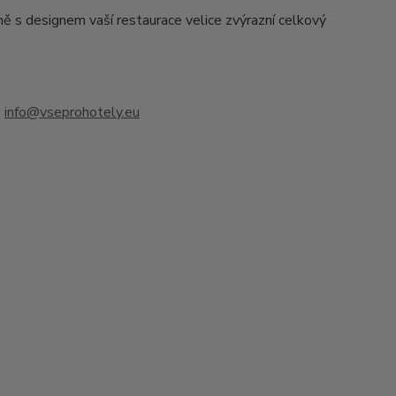
ě s designem vaší restaurace velice zvýrazní celkový
u
info@vseprohotely.eu