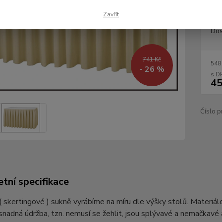
Zavřít
Dos
741 Kč
548
- 26 %
45
Číslo p
tní specifikace
 skertingové ) sukně vyrábíme na míru dle výšky stolů. Materiál
nadná údržba, tzn. nemusí se žehlit, jsou splývavé a nemačkavé 