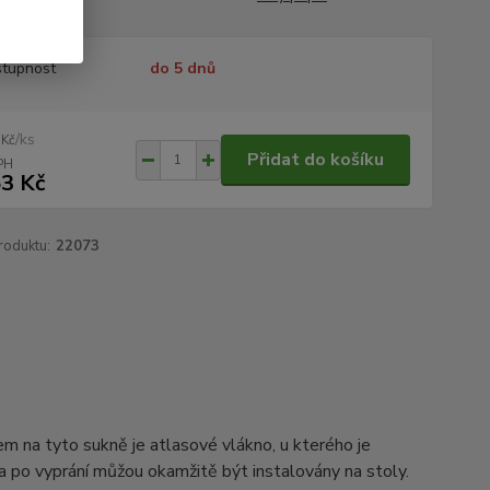
tupnost
do 5 dnů
/
ks
 Kč
Přidat do košíku
3 Kč
roduktu:
22073
em na tyto sukně je atlasové vlákno, u kterého je
a po vyprání můžou okamžitě být instalovány na stoly.