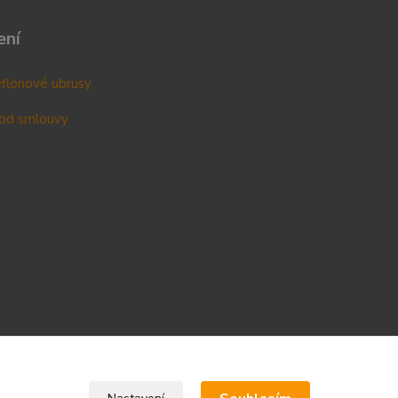
ení
teflonové ubrusy
od smlouvy
Upravit sběr cookies.