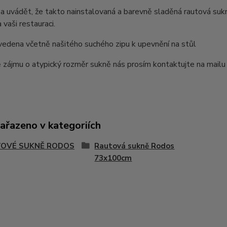
a uvádět, že takto nainstalovaná a barevně sladěná rautová sukn
 vaši restauraci.
vedena včetně našitého suchého zipu k upevnění na stůl
 zájmu o atypický rozměr sukně nás prosím kontaktujte na mail
zařazeno v kategoriích
OVÉ SUKNĚ RODOS
Rautová sukně Rodos
73x100cm