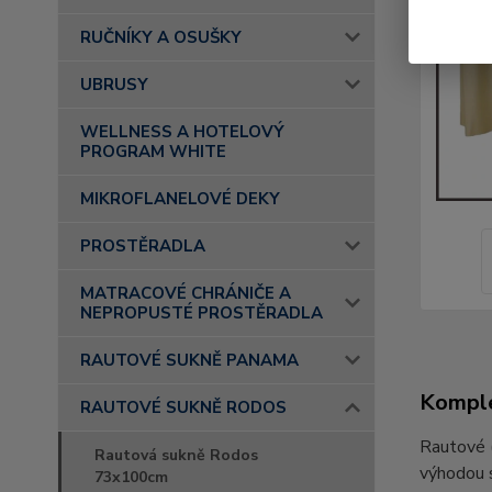
RUČNÍKY A OSUŠKY
UBRUSY
WELLNESS A HOTELOVÝ
PROGRAM WHITE
MIKROFLANELOVÉ DEKY
PROSTĚRADLA
MATRACOVÉ CHRÁNIČE A
NEPROPUSTÉ PROSTĚRADLA
RAUTOVÉ SUKNĚ PANAMA
Komple
RAUTOVÉ SUKNĚ RODOS
Rautové (
Rautová sukně Rodos
výhodou s
73x100cm