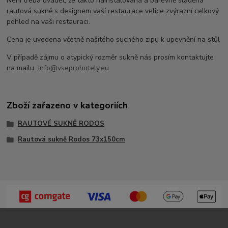
Není třeba uvádět, že takto nainstalovaná a barevně sladěná
rautová sukně s designem vaší restaurace velice zvýrazní celkový
pohled na vaši restauraci.
Cena je uvedena včetně našitého suchého zipu k upevnění na stůl
V případě zájmu o atypický rozměr sukně nás prosím kontaktujte
na mailu
info@vseprohotely.eu
Zboží zařazeno v kategoriích
RAUTOVÉ SUKNĚ RODOS
Rautová sukně Rodos 73x150cm