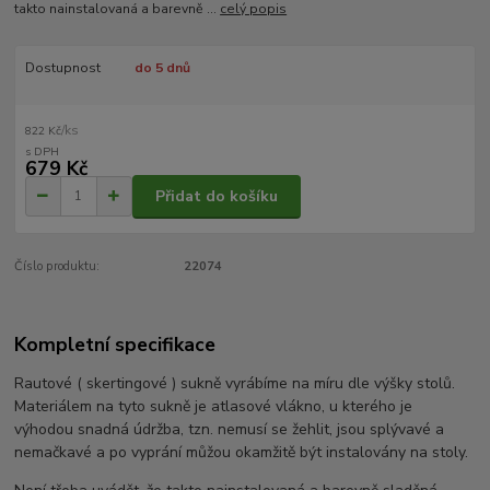
takto nainstalovaná a barevně ...
celý popis
Dostupnost
do 5 dnů
/
ks
822 Kč
679 Kč
Přidat do košíku
Číslo produktu:
22074
Kompletní specifikace
Rautové ( skertingové ) sukně vyrábíme na míru dle výšky stolů.
Materiálem na tyto sukně je atlasové vlákno, u kterého je
výhodou snadná údržba, tzn. nemusí se žehlit, jsou splývavé a
nemačkavé a po vyprání můžou okamžitě být instalovány na stoly.