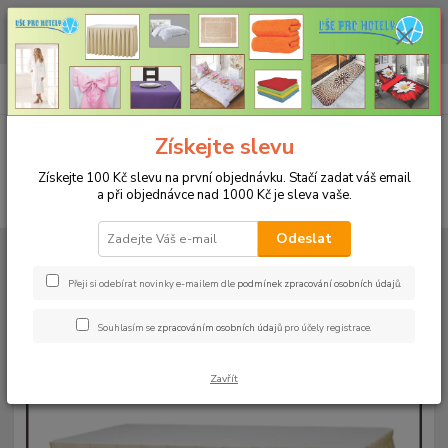
CHCETE NAKOUPIT VĚTŠÍ MNOŽSTVÍ NAŠICH PRODUKTŮ ZA LEPŠÍ
CENU? Klikněte ZDE
0
ks
+420 773 794 023
CZK
za
0 Kč
Pondělí-pátek 9-16 hodin
Menu
Získejte slevu
Získejte 100 Kč slevu na první objednávku. Stačí zadat váš email
a při objednávce nad 1000 Kč je sleva vaše.
Hledat
Odeslat
Úvod
RAUTOVÉ SUKNĚ RODOS
Rautová sukně Rodos 73x150cm
Rautová sukně Rodos-výška 73cm, délka 150cm - béžová
Přeji si odebírat novinky e-mailem dle
podmínek zpracování osobních údajů
.
Rautová sukně Rodos-výška
Souhlasím se
zpracováním osobních údajů
pro účely registrace.
73cm, délka 150cm - béžová
Zavřít