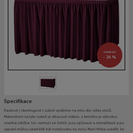
1 850 Kč
- 26 %
Specifikace
Rautové ( skertingové ) sukně vyrábíme na míru dle výšky stolů.
Materiálem na tyto sukně je atlasové vlákno, u kterého je výhodou
snadná údržba, tzn. nemusí se žehlit, jsou splývavé a nemačkavé a po
vyprání můžou okamžitě být instalovány na stoly. Není třeba uvádět, že