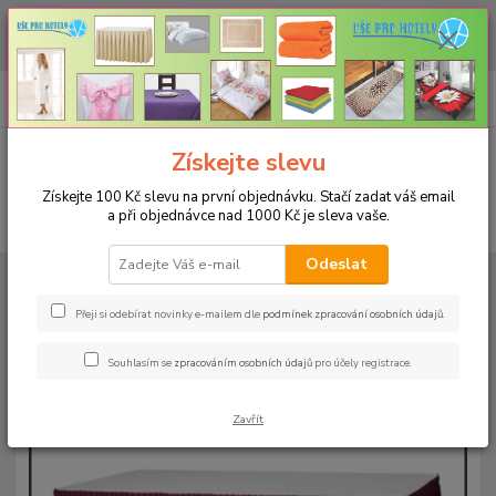
CHCETE NAKOUPIT VĚTŠÍ MNOŽSTVÍ NAŠICH PRODUKTŮ ZA LEPŠÍ
CENU? Klikněte ZDE
0
ks
+420 773 794 023
CZK
za
0 Kč
Pondělí-pátek 9-16 hodin
Menu
Získejte slevu
Získejte 100 Kč slevu na první objednávku. Stačí zadat váš email
a při objednávce nad 1000 Kč je sleva vaše.
Hledat
Odeslat
Úvod
RAUTOVÉ SUKNĚ RODOS
Rautová sukně Rodos 73x250cm
Rautová sukně Rodos-výška 73cm, délka 250cm - bordo
Přeji si odebírat novinky e-mailem dle
podmínek zpracování osobních údajů
.
Rautová sukně Rodos-výška
Souhlasím se
zpracováním osobních údajů
pro účely registrace.
73cm, délka 250cm - bordo
Zavřít