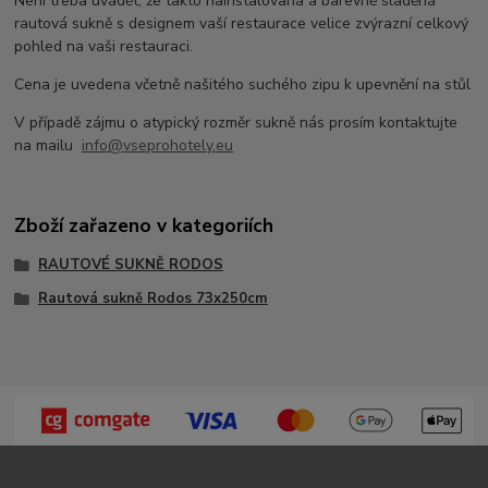
Není třeba uvádět, že takto nainstalovaná a barevně sladěná
rautová sukně s designem vaší restaurace velice zvýrazní celkový
pohled na vaši restauraci.
Cena je uvedena včetně našitého suchého zipu k upevnění na stůl
V případě zájmu o atypický rozměr sukně nás prosím kontaktujte
na mailu
info@vseprohotely.eu
Zboží zařazeno v kategoriích
RAUTOVÉ SUKNĚ RODOS
Rautová sukně Rodos 73x250cm