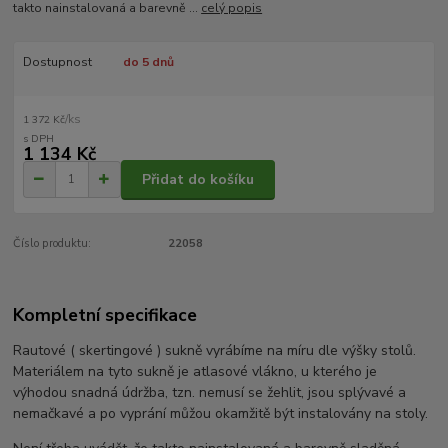
takto nainstalovaná a barevně ...
celý popis
Dostupnost
do 5 dnů
/
ks
1 372 Kč
1 134 Kč
Přidat do košíku
Číslo produktu:
22058
Kompletní specifikace
Rautové ( skertingové ) sukně vyrábíme na míru dle výšky stolů.
Materiálem na tyto sukně je atlasové vlákno, u kterého je
výhodou snadná údržba, tzn. nemusí se žehlit, jsou splývavé a
nemačkavé a po vyprání můžou okamžitě být instalovány na stoly.