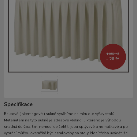
1 850 Kč
- 26 %
Specifikace
Rautové ( skertingové ) sukně vyrábíme na míru dle výšky stolů.
Materiálem na tyto sukně je atlasové vlákno, u kterého je výhodou
snadná údržba, tzn. nemusí se žehlit, jsou splývavé a nemačkavé a po
vyprání můžou okamžitě být instalovány na stoly. Není třeba uvádět, že