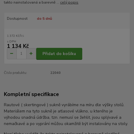
takto nainstalovaná a barevně ...
celý popis
Dostupnost
do 5 dnů
/
ks
1 372 Kč
1 134 Kč
Přidat do košíku
Číslo produktu:
22040
Kompletní specifikace
Rautové ( skertingové ) sukně vyrábíme na míru dle výšky stolů.
Materiálem na tyto sukně je atlasové vlákno, u kterého je
výhodou snadná údržba, tzn. nemusí se žehlit, jsou splývavé a
nemačkavé a po vyprání můžou okamžitě být instalovány na stoly.