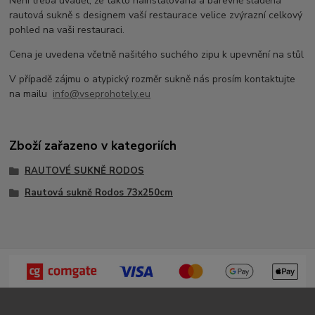
Není třeba uvádět, že takto nainstalovaná a barevně sladěná
rautová sukně s designem vaší restaurace velice zvýrazní celkový
pohled na vaši restauraci.
Cena je uvedena včetně našitého suchého zipu k upevnění na stůl
V případě zájmu o atypický rozměr sukně nás prosím kontaktujte
na mailu
info@vseprohotely.eu
Zboží zařazeno v kategoriích
RAUTOVÉ SUKNĚ RODOS
Rautová sukně Rodos 73x250cm