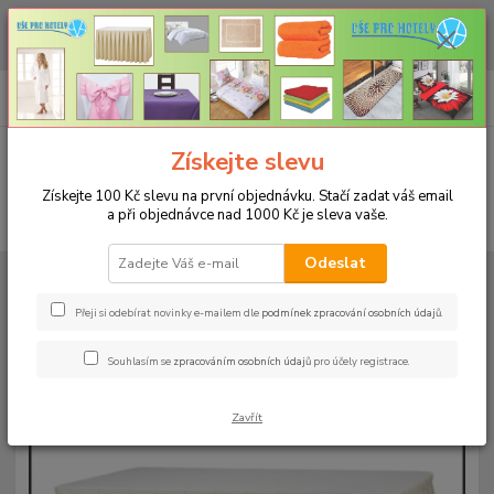
CHCETE NAKOUPIT VĚTŠÍ MNOŽSTVÍ NAŠICH PRODUKTŮ ZA LEPŠÍ
CENU? Klikněte ZDE
0
ks
+420 773 794 023
CZK
za
0 Kč
Pondělí-pátek 9-16 hodin
Menu
Získejte slevu
Získejte 100 Kč slevu na první objednávku. Stačí zadat váš email
a při objednávce nad 1000 Kč je sleva vaše.
Hledat
Odeslat
Úvod
RAUTOVÉ SUKNĚ RODOS
Rautová sukně Rodos 73x250cm
Rautová sukně Rodos-výška 73cm, délka 250cm - ekr
Přeji si odebírat novinky e-mailem dle
podmínek zpracování osobních údajů
.
Rautová sukně Rodos-výška
Souhlasím se
zpracováním osobních údajů
pro účely registrace.
73cm, délka 250cm - ekr
Zavřít