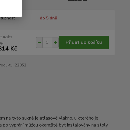
tupnost
do 5 dnů
/
ks
95 Kč
Přidat do košíku
814 Kč
roduktu:
22052
em na tyto sukně je atlasové vlákno, u kterého je
a po vyprání můžou okamžitě být instalovány na stoly.