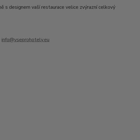
ě s designem vaší restaurace velice zvýrazní celkový
u
info@vseprohotely.eu