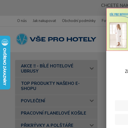
CHCETE NAK
O nás
Jak nakupovat
Obchodní podmínky
Fotogalerie
Úvod
AKCE !! - BÍLÉ HOTELOVÉ
UBRUSY
Z
Raut
TOP PRODUKTY NAŠEHO E-
SHOPU
POVLEČENÍ
PRACOVNÍ FLANELOVÉ KOŠILE
PŘIKRÝVKY A POLŠTÁŘE