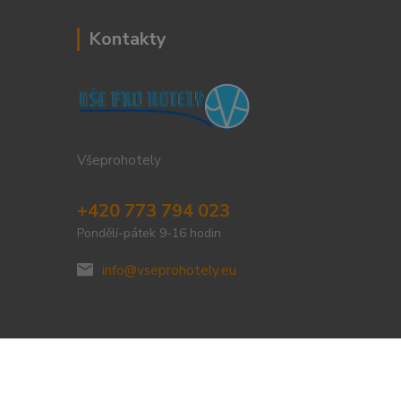
Kontakty
Všeprohotely
+420 773 794 023
Pondělí-pátek 9-16 hodin
info@vseprohotely.eu