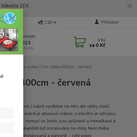
likněte ZDE
Přihlášení
CZK
 si rady? Zavolejte.
0
ks
 773 794 023
za
0 Kč
í-pátek 9-16 hodin
 sukně Rodos-výška 73cm, délka 400cm - červená
ři
élka 400cm - červená
ifikace
é ( skertingové ) sukně vyrábíme na míru dle výšky stolů.
álem na tyto sukně je atlasové vlákno, u kterého je výhodou
 údržba, tzn. nemusí se žehlit, jsou splývavé a nemačkavé a
rání můžou okamžitě být instalovány na stoly. Není třeba
, že takto nainstalovaná a barevně ...
celý popis