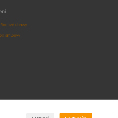
ení
teflonové ubrusy
od smlouvy
Upravit sběr cookies.