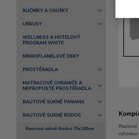
RUČNÍKY A OSUŠKY
UBRUSY
WELLNESS A HOTELOVÝ
PROGRAM WHITE
MIKROFLANELOVÉ DEKY
PROSTĚRADLA
MATRACOVÉ CHRÁNIČE A
NEPROPUSTÉ PROSTĚRADLA
RAUTOVÉ SUKNĚ PANAMA
Komple
RAUTOVÉ SUKNĚ RODOS
Rautové (
Rautová sukně Rodos 73x100cm
výhodou s