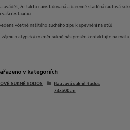
a uvádět, že takto nainstalovaná a barevně sladěná rautová sukn
 vaši restauraci.
vedena včetně našitého suchého zipu k upevnění na stůl
 zájmu o atypický rozměr sukně nás prosím kontaktujte na mail
zařazeno v kategoriích
OVÉ SUKNĚ RODOS
Rautová sukně Rodos
73x500cm