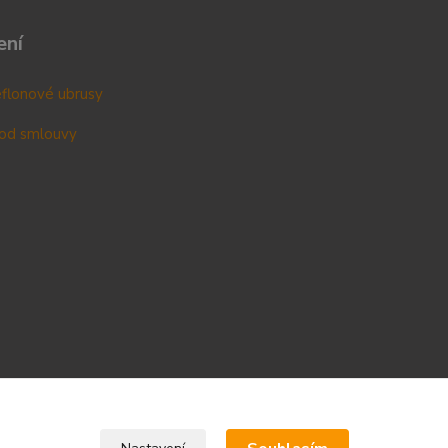
ení
teflonové ubrusy
od smlouvy
Upravit sběr cookies.