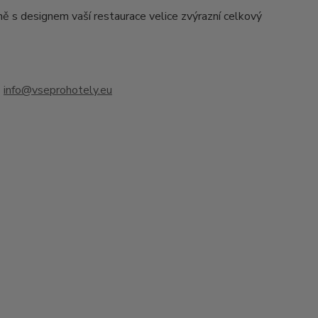
ě s designem vaší restaurace velice zvýrazní celkový
u
info@vseprohotely.eu