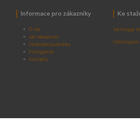
Informace pro zákazníky
Ke staž
O nás
Jak fungují 
Jak nakupovat
Odstoupení 
Obchodní podmínky
Fotogalerie
Kontak
ty