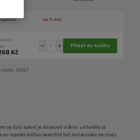
tupnost
do 5 dnů
/
ks
44 Kč
Přidat do košíku
268 Kč
roduktu:
22027
em na tyto sukně je atlasové vlákno, u kterého je
a po vyprání můžou okamžitě být instalovány na stoly.