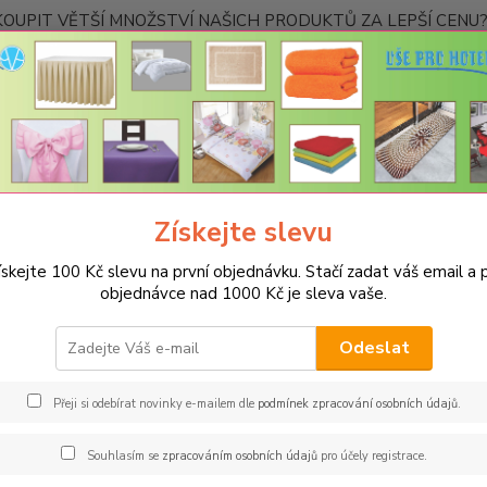
OUPIT VĚTŠÍ MNOŽSTVÍ NAŠICH PRODUKTŮ ZA LEPŠÍ CENU? K
Kontakty
Nevíte
Hledat
+420
Ponděl
Získejte slevu
RAUTOVÉ SUKNĚ RODOS
Rautová sukně Rodos 73x500cm
Rautová
ískejte 100 Kč slevu na první objednávku. Stačí zadat váš email a p
ová sukně Rodos-výška 73cm, dé
objednávce nad 1000 Kč je sleva vaše.
Spec
Odeslat
Rautov
Materi
Přeji si odebírat novinky e-mailem dle
podmínek zpracování osobních údajů
.
snadná
po vyp
Souhlasím se
zpracováním osobních údajů
pro účely registrace.
uvádět