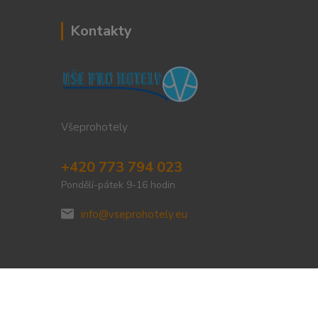
Kontakty
Všeprohotely
+420 773 794 023
Pondělí-pátek 9-16 hodin
info@vseprohotely.eu