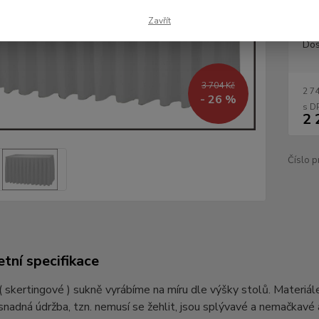
Zavřít
Dos
3 704 Kč
2 7
- 26 %
2 
Číslo p
tní specifikace
 skertingové ) sukně vyrábíme na míru dle výšky stolů. Materiál
nadná údržba, tzn. nemusí se žehlit, jsou splývavé a nemačkavé 