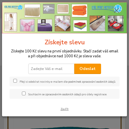
CHCETE NAKOUPIT VĚTŠÍ MNOŽSTVÍ NAŠICH PRODUKTŮ ZA LEPŠÍ
CENU? Klikněte ZDE
0
ks
+420 773 794 023
CZK
za
0 Kč
Pondělí-pátek 9-16 hodin
Menu
Získejte slevu
Získejte 100 Kč slevu na první objednávku. Stačí zadat váš email
a při objednávce nad 1000 Kč je sleva vaše.
Hledat
Odeslat
Úvod
RUČNÍKY A OSUŠKY
Ručníky 50x100cm bez bordury - 500g/m²
Ručník 50x100cm - agua-18 - 500g/m2
Přeji si odebírat novinky e-mailem dle
podmínek zpracování osobních údajů
.
Ručník 50x100cm - agua-18 -
Souhlasím se
zpracováním osobních údajů
pro účely registrace.
500g/m2
Zavřít