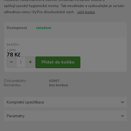
splňují vysoké hygienické normy. Tak neváhejte a vyzkoušejte je za tuto
výhodnou cenu i Vy.Pro dlouhodobé zach...
celý popis
Dostupnost
skladem
/
ks
94 Kč
78 Kč
Přidat do košíku
Číslo produktu:
02007
Poznámka:
bez bordury
Kompletní specifikace
Parametry