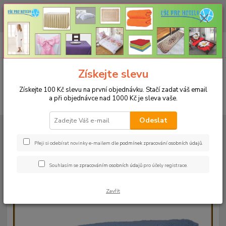
CHCETE NAKOUPIT VĚTŠÍ MNOŽSTVÍ NAŠICH PRODUKTŮ ZA LEPŠÍ
CENU? Klikněte ZDE
0
ks
+420 773 794 023
CZK
za
0 Kč
Pondělí-pátek 9-16 hodin
Menu
Získejte slevu
Získejte 100 Kč slevu na první objednávku. Stačí zadat váš email
a při objednávce nad 1000 Kč je sleva vaše.
Hledat
Odeslat
Úvod
RUČNÍKY A OSUŠKY
Ručníky 50x100cm bez bordury - 500g/m²
Ručník 50x100cm - nebeská-17 - 500g/m2
Přeji si odebírat novinky e-mailem dle
podmínek zpracování osobních údajů
.
Ručník 50x100cm - nebeská-17 -
Souhlasím se
zpracováním osobních údajů
pro účely registrace.
500g/m2
Zavřít