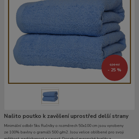
126 Kč
- 25 %
Našito poutko k zavěšení uprostřed delší strany
Minimální odběr 5ks Ručníky o rozměrech 50x100 cm jsou vyrobeny
ze 100% bavlny o gramáži 500 g/m2. Jsou velice oblíbené pro svoji
měkkost, nadýchanost a savost. Dosahují evropské kvality a