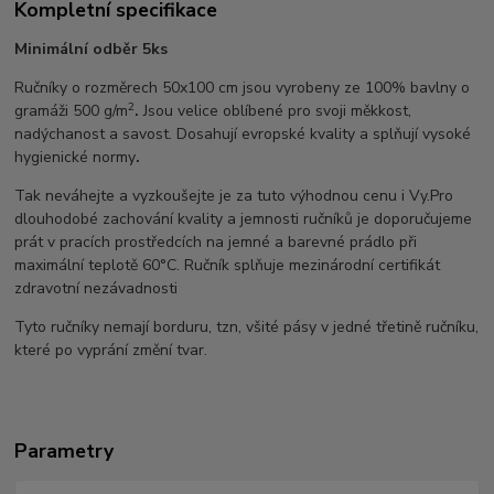
Kompletní specifikace
Minimální odběr 5ks
Ručníky o rozměrech 50x100 cm jsou vyrobeny ze 100% bavlny o
2
gramáži 500 g/m
.
Jsou velice oblíbené pro svoji měkkost,
nadýchanost a savost. Dosahují evropské kvality a splňují vysoké
hygienické normy
.
Tak neváhejte a vyzkoušejte je za tuto výhodnou cenu i Vy.Pro
dlouhodobé zachování kvality a jemnosti ručníků je doporučujeme
prát v pracích prostředcích na jemné a barevné prádlo při
maximální teplotě 60°C. Ručník splňuje mezinárodní certifikát
zdravotní nezávadnosti
Tyto ručníky nemají borduru, tzn, všité pásy v jedné třetině ručníku,
které po vyprání změní tvar.
Parametry