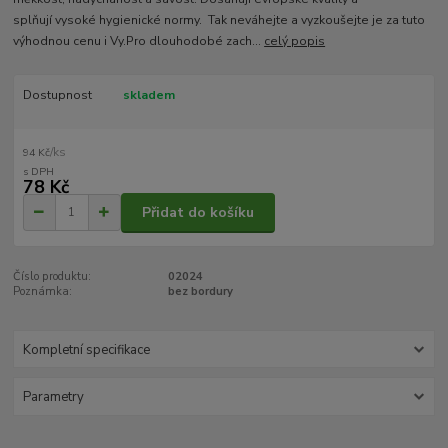
splňují vysoké hygienické normy. Tak neváhejte a vyzkoušejte je za tuto
výhodnou cenu i Vy.Pro dlouhodobé zach...
celý popis
Dostupnost
skladem
/
ks
94 Kč
78 Kč
Přidat do košíku
Číslo produktu:
02024
Poznámka:
bez bordury
Kompletní specifikace
Parametry