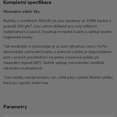
Kompletní specifikace
Minimální odběr 5ks
Ručníky o rozměrech 50x100 cm jsou vyrobeny ze 100% bavlny o
2
gramáži 500 g/m
.
Jsou velice oblíbené pro svoji měkkost,
nadýchanost a savost. Dosahují evropské kvality a splňují vysoké
hygienické normy
.
Tak neváhejte a vyzkoušejte je za tuto výhodnou cenu i Vy.Pro
dlouhodobé zachování kvality a jemnosti ručníků je doporučujeme
prát v pracích prostředcích na jemné a barevné prádlo při
maximální teplotě 60°C. Ručník splňuje mezinárodní certifikát
zdravotní nezávadnosti
Tyto ručníky nemají borduru, tzn, všité pásy v jedné třetině ručníku,
které po vyprání změní tvar.
Parametry