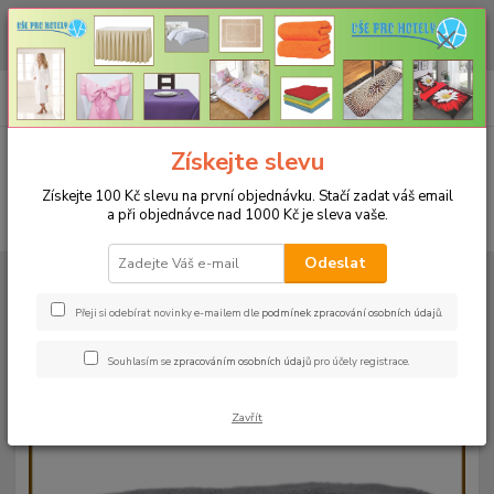
CHCETE NAKOUPIT VĚTŠÍ MNOŽSTVÍ NAŠICH PRODUKTŮ ZA LEPŠÍ
CENU? Klikněte ZDE
0
ks
+420 773 794 023
CZK
za
0 Kč
Pondělí-pátek 9-16 hodin
Menu
Získejte slevu
Získejte 100 Kč slevu na první objednávku. Stačí zadat váš email
a při objednávce nad 1000 Kč je sleva vaše.
Hledat
Odeslat
Úvod
RUČNÍKY A OSUŠKY
Ručníky 50x100cm bez bordury - 500g/m²
Ručník 50x100cm - šedá-03 - 500g/m2
Přeji si odebírat novinky e-mailem dle
podmínek zpracování osobních údajů
.
Ručník 50x100cm - šedá-03 -
Souhlasím se
zpracováním osobních údajů
pro účely registrace.
500g/m2
Zavřít