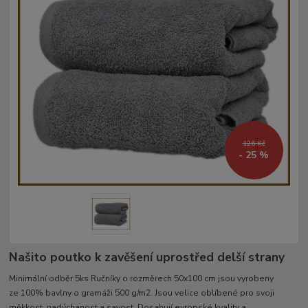
126 Kč
- 25 %
Našito poutko k zavěšení uprostřed delší strany
Minimální odběr 5ks Ručníky o rozměrech 50x100 cm jsou vyrobeny
ze 100% bavlny o gramáži 500 g/m2. Jsou velice oblíbené pro svoji
měkkost, nadýchanost a savost. Dosahují evropské kvality a