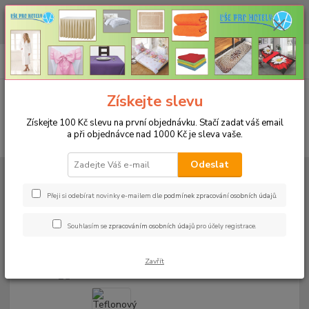
CHCETE NAKOUPIT VĚTŠÍ MNOŽSTVÍ NAŠICH PRODUKTŮ ZA LEPŠÍ
CENU? Klikněte ZDE
0
ks
+420 773 794 023
CZK
za
0 Kč
Pondělí-pátek 9-16 hodin
Menu
Získejte slevu
Získejte 100 Kč slevu na první objednávku. Stačí zadat váš email
a při objednávce nad 1000 Kč je sleva vaše.
Hledat
Odeslat
Úvod
UBRUSY
Teflonové ubrusy jednobarevné s vodoodpudivou úpravou
Rozměr 100x100cm
Teflonový ubrus 100x100cm - hnědý 113
Přeji si odebírat novinky e-mailem dle
podmínek zpracování osobních údajů
.
Teflonový ubrus 100x100cm -
Souhlasím se
zpracováním osobních údajů
pro účely registrace.
hnědý 113
299 Kč
- 26 %
Zavřít