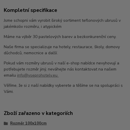
Kompletní specifikace
Jsme schopni vám vyrobit široký sortiment teflonových ubrusů v
jakémkoliv rozměru, i atypickém
Máme na výběr 30 pastelových barev a bezkonkurenční ceny.
Naše firma se specializuje na hotely, restaurace, školy, domovy
důchodců, nemocnice a další.
Pokud vám rozměry ubrusů v naší e-shop nabídce nevyhovují a
potřebujete rozměr jiný, neváhejte nás kontaktovat na našem
emailu
info@vseprohotely.eu
Věříme, že si z naší nabídky vyberete a těšíme se na spolupráci s
Vámi.
Zboží zařazeno v kategoriích
Rozměr 100x100cm