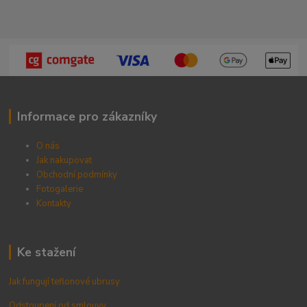
Informace pro zákazníky
O nás
Jak nakupovat
Obchodní podmínky
Fotogalerie
Kontak
ty
Ke stažení
Jak fungují teflonové ubrusy
Odstoupení od smlouvy