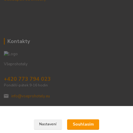
Kontakty
Všeprohotely
+420 773 794 023
Pondělí-pátek 9-16 hodin
info@vseprohotely.eu
Souhlasím
Nastavení
Upravit sběr cookies.