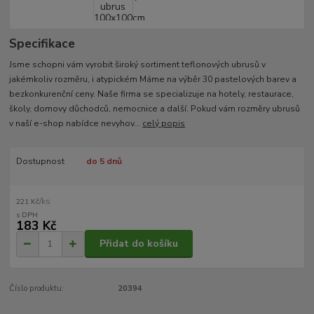
Specifikace
Jsme schopni vám vyrobit široký sortiment teflonových ubrusů v
jakémkoliv rozměru, i atypickém Máme na výběr 30 pastelových barev a
bezkonkurenční ceny. Naše firma se specializuje na hotely, restaurace,
školy, domovy důchodců, nemocnice a další. Pokud vám rozměry ubrusů
v naší e-shop nabídce nevyhov...
celý popis
Dostupnost
do 5 dnů
/
ks
221 Kč
183 Kč
Přidat do košíku
Číslo produktu:
20394