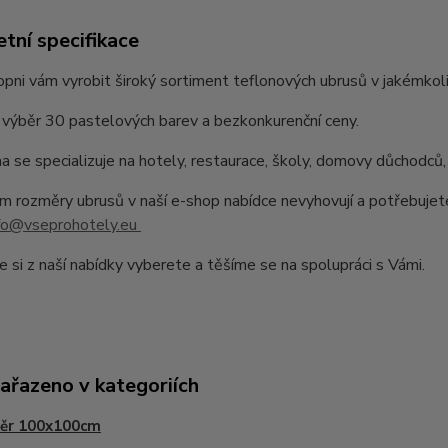
tní specifikace
pni vám vyrobit široký sortiment teflonových ubrusů v jakémkoli
výběr 30 pastelových barev a bezkonkurenční ceny.
a se specializuje na hotely, restaurace, školy, domovy důchodců,
 rozměry ubrusů v naší e-shop nabídce nevyhovují a potřebujet
fo@vseprohotely.eu
e si z naší nabídky vyberete a těšíme se na spolupráci s Vámi.
zařazeno v kategoriích
ěr 100x100cm