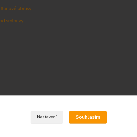
teflonové ubrusy
od smlouvy
Upravit sběr cookies.
Souhlasím
Nastavení