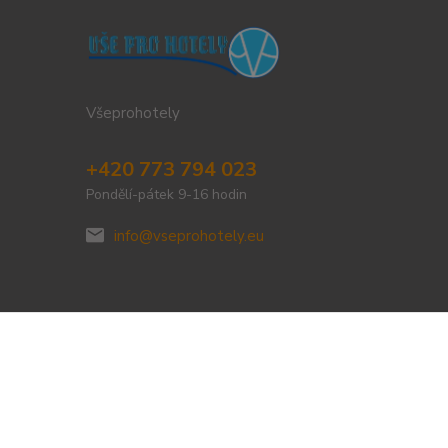
Všeprohotely
+420 773 794 023
Pondělí-pátek 9-16 hodin
info@vseprohotely.eu