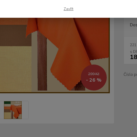
rozměr
Zavřít
Dos
221
18
299 Kč
Číslo p
- 26 %