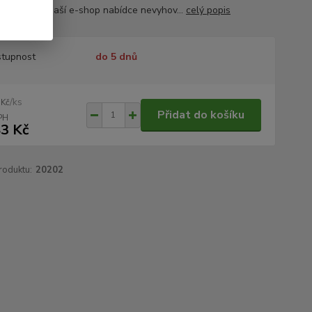
y ubrusů v naší e-shop nabídce nevyhov...
celý popis
tupnost
do 5 dnů
/
ks
 Kč
Přidat do košíku
3 Kč
roduktu:
20202