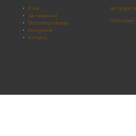
O nás
Jak fungují 
Jak nakupovat
Odstoupení 
Obchodní podmínky
Fotogalerie
Kontak
ty