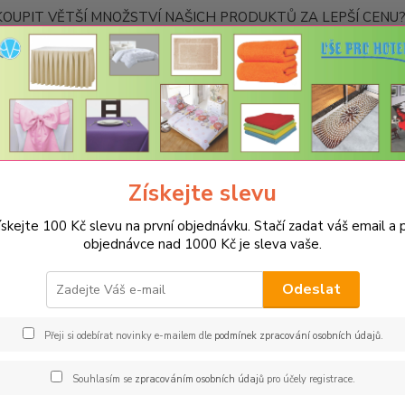
OUPIT VĚTŠÍ MNOŽSTVÍ NAŠICH PRODUKTŮ ZA LEPŠÍ CENU? K
Kontakty
Nevíte
Hledat
+420
Ponděl
Získejte slevu
UBRUSY
Teflonové ubrusy jednobarevné s vodoodpudivou úpravou
vý 111
ískejte 100 Kč slevu na první objednávku. Stačí zadat váš email a p
objednávce nad 1000 Kč je sleva vaše.
onový ubrus 100x100cm - pome
Odeslat
Spec
Jsme s
Přeji si odebírat novinky e-mailem dle
podmínek zpracování osobních údajů
.
jakémk
barev 
Souhlasím se
zpracováním osobních údajů
pro účely registrace.
restau