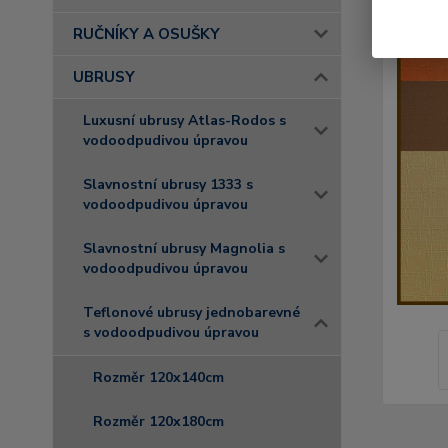
RUČNÍKY A OSUŠKY
UBRUSY
Luxusní ubrusy Atlas-Rodos s
vodoodpudivou úpravou
Slavnostní ubrusy 1333 s
vodoodpudivou úpravou
Slavnostní ubrusy Magnolia s
vodoodpudivou úpravou
Teflonové ubrusy jednobarevné
s vodoodpudivou úpravou
Rozměr 120x140cm
Rozměr 120x180cm