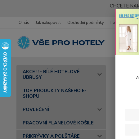
CHCETE NAK
O nás
Jak nakupovat
Obchodní podmínky
Fotogalerie
Úvod
AKCE !! - BÍLÉ HOTELOVÉ
pomerančo
UBRUSY
Z
Tefl
TOP PRODUKTY NAŠEHO E-
SHOPU
POVLEČENÍ
PRACOVNÍ FLANELOVÉ KOŠILE
PŘIKRÝVKY A POLŠTÁŘE