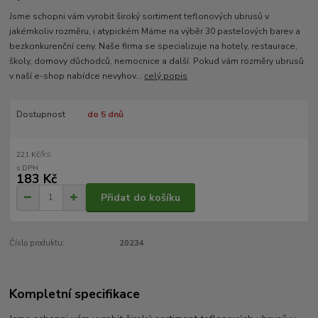
Jsme schopni vám vyrobit široký sortiment teflonových ubrusů v
jakémkoliv rozměru, i atypickém Máme na výběr 30 pastelových barev a
bezkonkurenční ceny. Naše firma se specializuje na hotely, restaurace,
školy, domovy důchodců, nemocnice a další. Pokud vám rozměry ubrusů
v naší e-shop nabídce nevyhov...
celý popis
Dostupnost
do 5 dnů
/
ks
221 Kč
183 Kč
Přidat do košíku
Číslo produktu:
20234
Kompletní specifikace