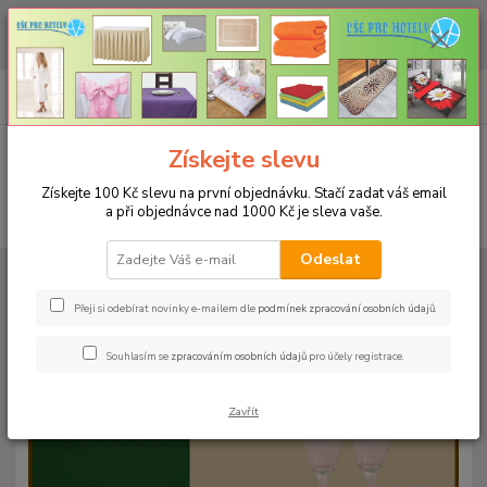
CHCETE NAKOUPIT VĚTŠÍ MNOŽSTVÍ NAŠICH PRODUKTŮ ZA LEPŠÍ
CENU? Klikněte ZDE
0
ks
+420 773 794 023
CZK
za
0 Kč
Pondělí-pátek 9-16 hodin
Menu
Získejte slevu
Získejte 100 Kč slevu na první objednávku. Stačí zadat váš email
a při objednávce nad 1000 Kč je sleva vaše.
Hledat
Odeslat
Úvod
UBRUSY
Teflonové ubrusy jednobarevné s vodoodpudivou úpravou
Rozměr 100x100cm
Teflonový ubrus 100x100cm - světlý losos 7
Přeji si odebírat novinky e-mailem dle
podmínek zpracování osobních údajů
.
Teflonový ubrus 100x100cm -
Souhlasím se
zpracováním osobních údajů
pro účely registrace.
světlý losos 7
Zavřít