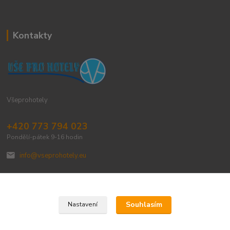
Kontakty
Všeprohotely
+420 773 794 023
Pondělí-pátek 9-16 hodin
info@vseprohotely.eu
Souhlasím
Nastavení
Upravit sběr cookies.