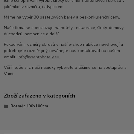
Jsme schopni vám vyrobit široký sortiment teflonových ubrusů v
jakémkoliv rozměru, i atypickém
Máme na výběr 30 pastelových barev a bezkonkurenční ceny.
Naše firma se specializuje na hotely, restaurace, školy, domovy
důchodců, nemocnice a další.
Pokud vám rozměry ubrusů v naší e-shop nabídce nevyhovují a
potřebujete rozměr jiný, neváhejte nás kontaktovat na našem
emailu
info@vseprohotely.eu
Věříme, že si z naší nabídky vyberete a těšíme se na spolupráci s
Vámi.
Zboží zařazeno v kategoriích
Rozměr 100x100cm