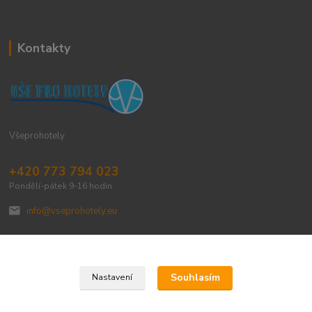
Kontakty
Všeprohotely
+420 773 794 023
Pondělí-pátek 9-16 hodin
info@vseprohotely.eu
Souhlasím
Nastavení
Upravit sběr cookies.