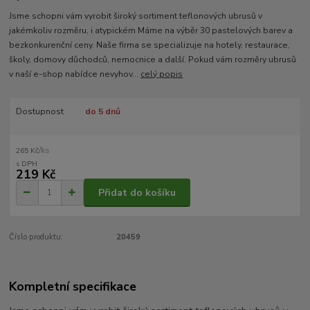
Jsme schopni vám vyrobit široký sortiment teflonových ubrusů v
jakémkoliv rozměru, i atypickém Máme na výběr 30 pastelových barev a
bezkonkurenční ceny. Naše firma se specializuje na hotely, restaurace,
školy, domovy důchodců, nemocnice a další. Pokud vám rozměry ubrusů
v naší e-shop nabídce nevyhov...
celý popis
Dostupnost
do 5 dnů
/
ks
265 Kč
219 Kč
Přidat do košíku
Číslo produktu:
20459
Kompletní specifikace