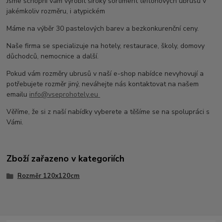
Jsme schopni vám vyrobit široký sortiment teflonových ubrusů v
jakémkoliv rozměru, i atypickém
Máme na výběr 30 pastelových barev a bezkonkurenční ceny.
Naše firma se specializuje na hotely, restaurace, školy, domovy
důchodců, nemocnice a další.
Pokud vám rozměry ubrusů v naší e-shop nabídce nevyhovují a
potřebujete rozměr jiný, neváhejte nás kontaktovat na našem
emailu
info@vseprohotely.eu
Věříme, že si z naší nabídky vyberete a těšíme se na spolupráci s
Vámi.
Zboží zařazeno v kategoriích
Rozměr 120x120cm