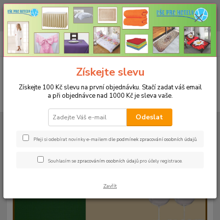
CHCETE NAKOUPIT VĚTŠÍ MNOŽSTVÍ NAŠICH PRODUKTŮ ZA LEPŠÍ
CENU? Klikněte ZDE
0
ks
+420 773 794 023
CZK
za
0 Kč
Pondělí-pátek 9-16 hodin
Menu
Získejte slevu
Získejte 100 Kč slevu na první objednávku. Stačí zadat váš email
a při objednávce nad 1000 Kč je sleva vaše.
Hledat
Odeslat
Úvod
UBRUSY
Teflonové ubrusy jednobarevné s vodoodpudivou úpravou
Rozměr 120x120cm
Teflonový ubrus 120x120cm - černý
Přeji si odebírat novinky e-mailem dle
podmínek zpracování osobních údajů
.
Teflonový ubrus 120x120cm -
Souhlasím se
zpracováním osobních údajů
pro účely registrace.
černý
Zavřít